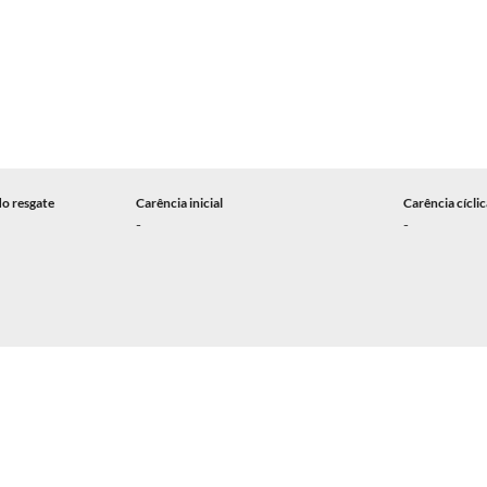
do resgate
Carência inicial
Carência cícli
-
-