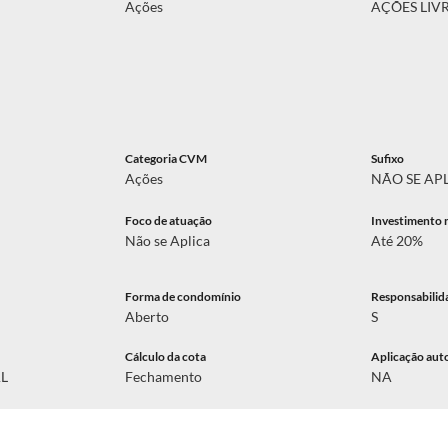
Ações
AÇÕES LIV
Categoria CVM
Sufixo
Ações
NÃO SE AP
Foco de atuação
Investimento 
Não se Aplica
Até 20%
Forma de condomínio
Responsabilid
Aberto
S
Cálculo da cota
Aplicação aut
AL
Fechamento
NA