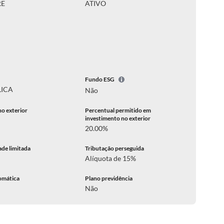
RE
ATIVO
Fundo ESG
LICA
Não
no exterior
Percentual permitido em
investimento no exterior
20.00%
ade limitada
Tributação perseguida
Alíquota de 15%
omática
Plano previdência
Não