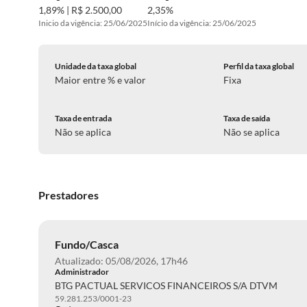
1,89% | R$ 2.500,00
2,35%
Inicio da vigência: 25/06/2025
Início da vigência: 25/06/2025
Unidade da taxa global
Perfil da taxa global
Maior entre % e valor
Fixa
Taxa de entrada
Taxa de saída
Não se aplica
Não se aplica
Prestadores
Fundo/Casca
Atualizado: 05/08/2026, 17h46
Administrador
BTG PACTUAL SERVICOS FINANCEIROS S/A DTVM
59.281.253/0001-23