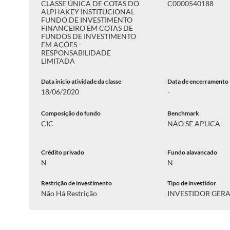
CLASSE ÚNICA DE COTAS DO
C0000540188
ALPHAKEY INSTITUCIONAL
FUNDO DE INVESTIMENTO
FINANCEIRO EM COTAS DE
FUNDOS DE INVESTIMENTO
EM AÇÕES -
RESPONSABILIDADE
LIMITADA
Data inicio atividade da classe
Data de encerramento
18/06/2020
-
Composição do fundo
Benchmark
CIC
NÃO SE APLICA
Crédito privado
Fundo alavancado
N
N
Restrição de investimento
Tipo de investidor
Não Há Restrição
INVESTIDOR GER