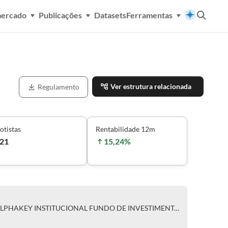
mercado
Publicações
Datasets
Ferramentas
Ver estrutura relacionada
Regulamento
otistas
Rentabilidade 12m
21
15,24%
CLASSE ÚNICA DE COTAS DO ALPHAKEY INSTITUCIONAL FUNDO DE INVESTIMENTO FINANCEIRO EM COTAS DE FUNDOS DE INVESTIMENTO EM AÇÕES - RESPONSABILIDADE LIMITADA