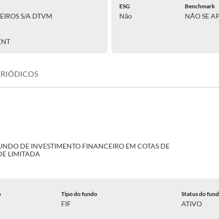
ESG
Benchmark
EIROS S/A DTVM
Não
NÃO SE A
ENT
ERIÓDICOS
FUNDO DE INVESTIMENTO FINANCEIRO EM COTAS DE
DE LIMITADA
o
Tipo do fundo
Status do fun
FIF
ATIVO