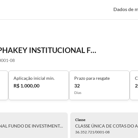
Dados de 
CLASSE ÚNICA DE COTAS DO ALPHAKEY INSTITUCIONAL FUNDO DE INVESTIMENTO FINANCEIRO EM COTAS DE FUNDOS DE INVESTIMENTO EM AÇÕES - RESPONSABILIDADE LIMITADA
0001-08
Aplicação inicial mín.
Prazo para resgate
C
R$ 1.000,00
32
2
Dias
Classe
CLASSE ÚNICA DE COTAS DO ALPHAKEY INSTITUCIONAL FUNDO DE INVESTIMENTO FINANCEIRO EM COTAS DE FUNDOS DE INVESTIMENTO EM AÇÕES - RESPONSABILIDADE LIMITADA
36.352.721/0001-08