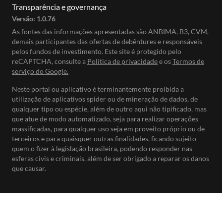
Transparência e governança
Versão:
1.0.76
As fontes das informações apresentadas são ANBIMA, B3, CVM,
demais participantes das ofertas de debêntures e responsáveis
pelos fundos de investimento. Este site é protegido pelo
reCAPTCHA, consulte a
Política de privacidade
e os
Termos de
serviço do Google.
Neste portal ou aplicativo é terminantemente proibida a
utilização de aplicativos spider ou de mineração de dados, de
qualquer tipo ou espécie, além de outro aqui não tipificado, mas
que atue de modo automatizado, seja para realizar operações
massificadas, para qualquer uso seja em proveito próprio ou de
terceiros e para quaisquer outras finalidades, ficando sujeito
quem o fizer à legislação brasileira, podendo responder nas
esferas civis e criminais, além de ser obrigado a reparar os danos
que causar.