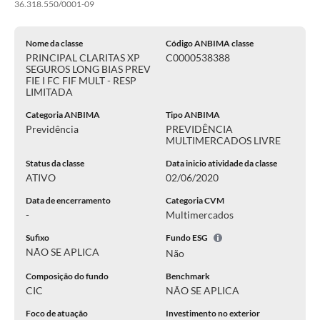
36.318.550/0001-09
Nome da classe
Código ANBIMA classe
PRINCIPAL CLARITAS XP
C0000538388
SEGUROS LONG BIAS PREV
FIE I FC FIF MULT - RESP
LIMITADA
Categoria ANBIMA
Tipo ANBIMA
Previdência
PREVIDÊNCIA
MULTIMERCADOS LIVRE
Status da classe
Data inicio atividade da classe
ATIVO
02/06/2020
Data de encerramento
Categoria CVM
-
Multimercados
Sufixo
Fundo ESG
NÃO SE APLICA
Não
Composição do fundo
Benchmark
CIC
NÃO SE APLICA
Foco de atuação
Investimento no exterior