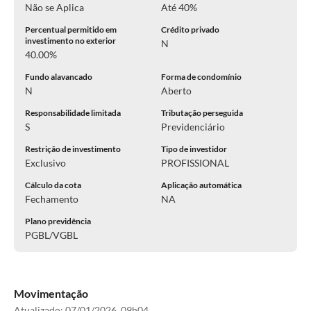
Não se Aplica
Até 40%
Percentual permitido em
Crédito privado
investimento no exterior
N
40.00%
Fundo alavancado
Forma de condomínio
N
Aberto
Responsabilidade limitada
Tributação perseguida
S
Previdenciário
Restrição de investimento
Tipo de investidor
Exclusivo
PROFISSIONAL
Cálculo da cota
Aplicação automática
Fechamento
NA
Plano previdência
PGBL/VGBL
Movimentação
Atualizado:
07/01/2026, 09h04