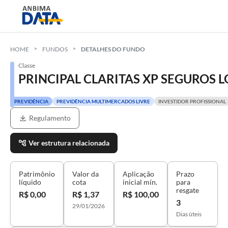
HOME
FUNDOS
DETALHES DO FUNDO
Classe
PRINCIPAL CLARITAS XP SEGUROS LON
PREVIDÊNCIA
PREVIDÊNCIA MULTIMERCADOS LIVRE
INVESTIDOR PROFISSIONAL
Regulamento
Ver estrutura relacionada
Patrimônio
Valor da
Aplicação
Prazo
líquido
cota
inicial mín.
para
resgate
R$ 0,00
R$ 1,37
R$ 100,00
3
29/01/2026
Dias úteis