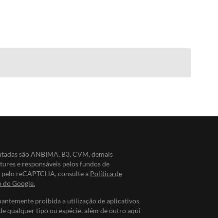
entadas são ANBIMA, B3, CVM, demais
ntures e responsáveis pelos fundos de
do pelo reCAPTCHA, consulte a
Política de
o do Google.
nantemente proibida a utilização de aplicativos
de qualquer tipo ou espécie, além de outro aqui