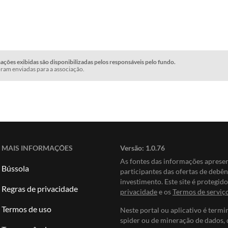
ções exibidas são disponibilizadas pelos responsáveis pelo fundo.
ram enviadas para a associação.
MAIS INFORMAÇÕES
Versão:
1.0.76
As fontes das informações apres
Bússola
participantes das ofertas de debê
investimento. Este site é protegi
Regras de privacidade
privacidade
e os
Termos de serviç
Termos de uso
Neste portal ou aplicativo é termi
spider ou de mineração de dados, 