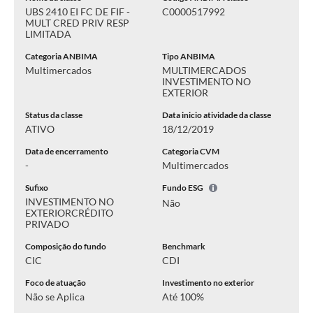
UBS 2410 EI FC DE FIF -
C0000517992
MULT CRED PRIV RESP
LIMITADA
Categoria ANBIMA
Tipo ANBIMA
Multimercados
MULTIMERCADOS
INVESTIMENTO NO
EXTERIOR
Status da classe
Data inicio atividade da classe
ATIVO
18/12/2019
Data de encerramento
Categoria CVM
-
Multimercados
Sufixo
Fundo ESG
INVESTIMENTO NO
Não
EXTERIOR
CRÉDITO
PRIVADO
Composição do fundo
Benchmark
CIC
CDI
Foco de atuação
Investimento no exterior
Não se Aplica
Até 100%