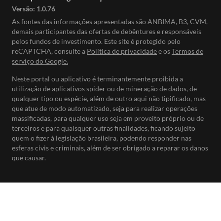
Versão:
1.0.76
As fontes das informações apresentadas são ANBIMA, B3, CVM,
demais participantes das ofertas de debêntures e responsáveis
pelos fundos de investimento. Este site é protegido pelo
reCAPTCHA, consulte a
Política de privacidade
e os
Termos de
serviço do Google.
Neste portal ou aplicativo é terminantemente proibida a
utilização de aplicativos spider ou de mineração de dados, de
qualquer tipo ou espécie, além de outro aqui não tipificado, mas
que atue de modo automatizado, seja para realizar operações
massificadas, para qualquer uso seja em proveito próprio ou de
terceiros e para quaisquer outras finalidades, ficando sujeito
quem o fizer à legislação brasileira, podendo responder nas
esferas civis e criminais, além de ser obrigado a reparar os danos
que causar.