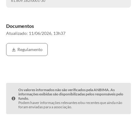
61.809.182/0001-30
Documentos
Atualizado:
11/06/2026, 13h37
Regulamento
Os valores informados não são verificados pela ANBIMA. As
informações exibidas são disponibilizadas pelos responsáveis pelo
fundo.
Podem haver informações relevantes e/ou recentes que ainda não
foram enviadas para a associação.