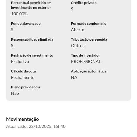
Percentual permitido em
Crédito privado
investimento no exterior
S
100.00%
Fundo alavancado
Forma de condomínio
S
Aberto
Responsabilidade limitada
Tributação perseguida
S
Outros
Restrição de investimento
Tipo de investidor
Exclusivo
PROFISSIONAL
Cálculo da cota
Aplicação automática
Fechamento
NA
Plano previdência
Não
Movimentação
Atualizado:
22/10/2025, 15h40