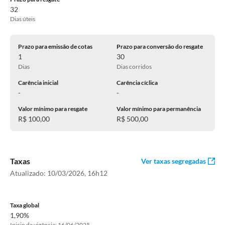
32
Dias úteis
Prazo para emissão de cotas
Prazo para conversão do resgate
1
30
Dias
Dias corridos
Carência inicial
Carência cíclica
-
-
Valor mínimo para resgate
Valor mínimo para permanência
R$ 100,00
R$ 500,00
Taxas
Ver taxas segregadas
Atualizado:
10/03/2026, 16h12
Taxa global
1,90%
Inicio da vigência: 16/06/2025