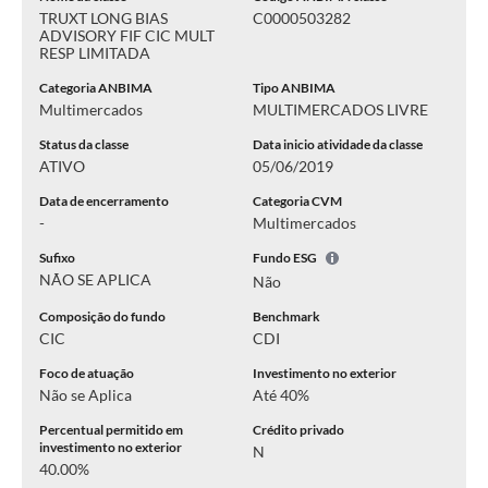
TRUXT LONG BIAS
C0000503282
ADVISORY FIF CIC MULT
RESP LIMITADA
Categoria ANBIMA
Tipo ANBIMA
Multimercados
MULTIMERCADOS LIVRE
Status da classe
Data inicio atividade da classe
ATIVO
05/06/2019
Data de encerramento
Categoria CVM
-
Multimercados
Sufixo
Fundo ESG
NÃO SE APLICA
Não
Composição do fundo
Benchmark
CIC
CDI
Foco de atuação
Investimento no exterior
Não se Aplica
Até 40%
Percentual permitido em
Crédito privado
investimento no exterior
N
40.00%