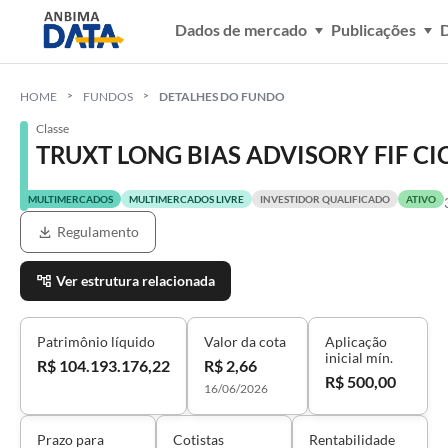
Dados de mercado
Publicações
D
HOME
FUNDOS
DETALHES DO FUNDO
Classe
TRUXT LONG BIAS ADVISORY FIF CI
MULTIMERCADOS
MULTIMERCADOS LIVRE
INVESTIDOR QUALIFICADO
ATIVO
Regulamento
Ver estrutura relacionada
Patrimônio líquido
Valor da cota
Aplicação
inicial mín.
R$ 104.193.176,22
R$ 2,66
R$ 500,00
16/06/2026
Prazo para
Cotistas
Rentabilidade