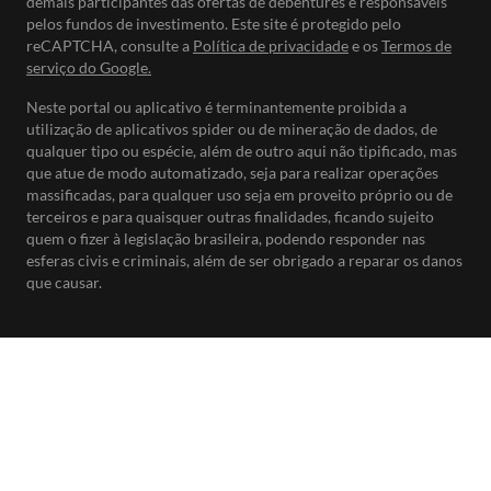
demais participantes das ofertas de debêntures e responsáveis
pelos fundos de investimento. Este site é protegido pelo
reCAPTCHA, consulte a
Política de privacidade
e os
Termos de
serviço do Google.
Neste portal ou aplicativo é terminantemente proibida a
utilização de aplicativos spider ou de mineração de dados, de
qualquer tipo ou espécie, além de outro aqui não tipificado, mas
que atue de modo automatizado, seja para realizar operações
massificadas, para qualquer uso seja em proveito próprio ou de
terceiros e para quaisquer outras finalidades, ficando sujeito
quem o fizer à legislação brasileira, podendo responder nas
esferas civis e criminais, além de ser obrigado a reparar os danos
que causar.