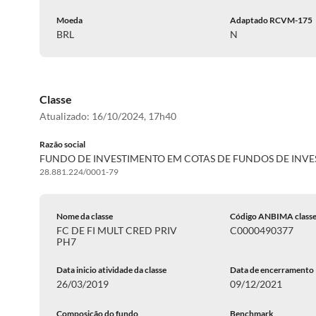
Moeda
Adaptado RCVM-175
BRL
N
Classe
Atualizado:
16/10/2024, 17h40
Razão social
FUNDO DE INVESTIMENTO EM COTAS DE FUNDOS DE INV
28.881.224/0001-79
Nome da classe
Código ANBIMA class
FC DE FI MULT CRED PRIV
C0000490377
PH7
Data inicio atividade da classe
Data de encerramento
26/03/2019
09/12/2021
Composição do fundo
Benchmark