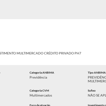
ESTIMENTO MULTIMERCADO CRÉDITO PRIVADO PH7
e
Categoria ANBIMA
Tipo ANBIMA
Previdência
PREVIDÊN
MULTIMERC
Categoria CVM
Sufixo
Multimercados
NÃO SE AP
Foco de atuação
Investimento 