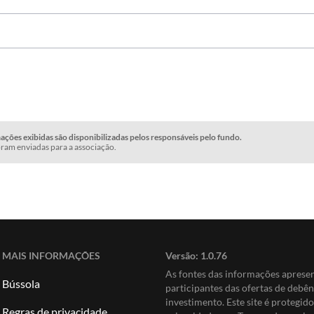
ções exibidas são disponibilizadas pelos responsáveis pelo fundo.
ram enviadas para a associação.
MAIS INFORMAÇÕES
Versão:
1.0.76
As fontes das informações apres
Bússola
participantes das ofertas de debê
investimento. Este site é protegi
Regras de privacidade