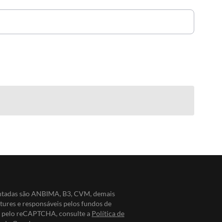
entadas são ANBIMA, B3, CVM, demais
ntures e responsáveis pelos fundos de
do pelo reCAPTCHA, consulte a
Política de