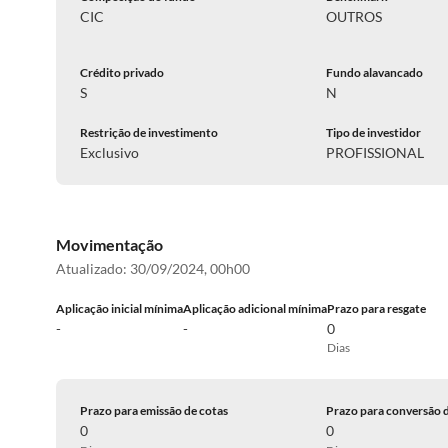
CIC
OUTROS
Crédito privado
Fundo alavancado
S
N
Restrição de investimento
Tipo de investidor
Exclusivo
PROFISSIONAL
Movimentação
Atualizado:
30/09/2024, 00h00
Aplicação inicial mínima
Aplicação adicional mínima
Prazo para resgate
-
-
0
Dias
Prazo para emissão de cotas
Prazo para conversão 
0
0