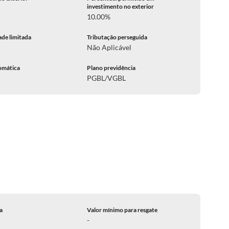
investimento no exterior
10.00%
ade limitada
Tributação perseguida
Não Aplicável
omática
Plano previdência
PGBL/VGBL
ca
Valor mínimo para resgate
-