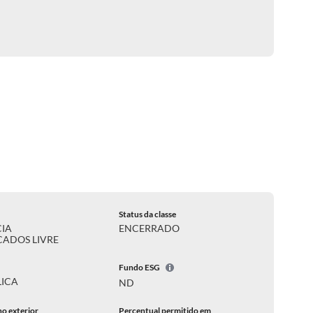
Status da classe
CIA
ENCERRADO
ADOS LIVRE
Fundo ESG
LICA
ND
no exterior
Percentual permitido em