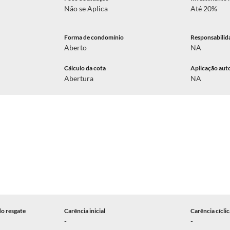
Não se Aplica
Até 20%
Forma de condomínio
Responsabilid
Aberto
NA
Cálculo da cota
Aplicação aut
Abertura
NA
do resgate
Carência inicial
Carência cícli
-
-