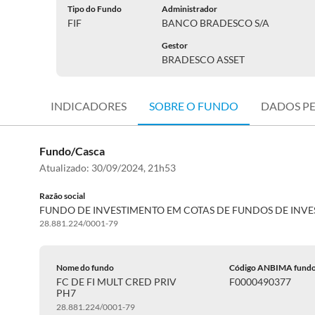
Tipo do Fundo
Administrador
FIF
BANCO BRADESCO S/A
Gestor
BRADESCO ASSET
INDICADORES
SOBRE O FUNDO
DADOS P
Fundo/Casca
Atualizado:
30/09/2024, 21h53
Razão social
FUNDO DE INVESTIMENTO EM COTAS DE FUNDOS DE INV
28.881.224/0001-79
Nome do fundo
Código ANBIMA fund
FC DE FI MULT CRED PRIV
F0000490377
PH7
28.881.224/0001-79