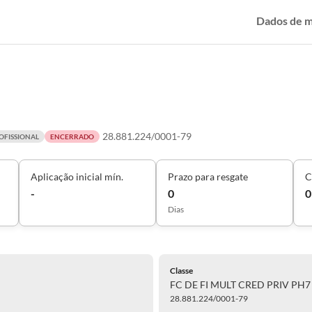
Dados de 
28.881.224/0001-79
OFISSIONAL
ENCERRADO
Aplicação inicial mín.
Prazo para resgate
C
-
0
0
Dias
Classe
FC DE FI MULT CRED PRIV PH7
28.881.224/0001-79