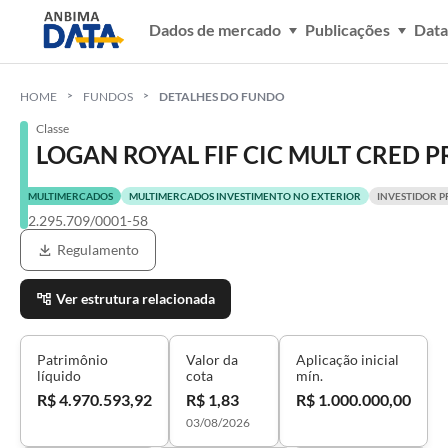
Dados de mercado
Publicações
Data
HOME
FUNDOS
DETALHES DO FUNDO
Classe
LOGAN ROYAL FIF CIC MULT CRED PR
MULTIMERCADOS
MULTIMERCADOS INVESTIMENTO NO EXTERIOR
INVESTIDOR P
32.295.709/0001-58
Regulamento
Ver estrutura relacionada
Patrimônio
Valor da
Aplicação inicial
líquido
cota
mín.
R$ 4.970.593,92
R$ 1,83
R$ 1.000.000,00
03/08/2026