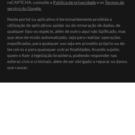
reCAPTCHA, consulte a
Política de privacidade
e os
Termos de
serviço do Google.
Neste portal ou aplicativo é terminantemente proibida a
utilização de aplicativos spider ou de mineração de dados, de
qualquer tipo ou espécie, além de outro aqui não tipificado, mas
que atue de modo automatizado, seja para realizar operações
massificadas, para qualquer uso seja em proveito próprio ou de
terceiros e para quaisquer outras finalidades, ficando sujeito
quem o fizer à legislação brasileira, podendo responder nas
esferas civis e criminais, além de ser obrigado a reparar os danos
que causar.