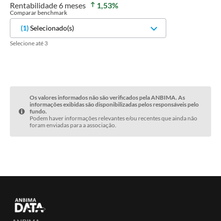
Rentabilidade
6 meses
1,53
%
Comparar benchmark
(
1
)
Selecionado(s)
Selecione até 3
Os valores informados não são verificados pela ANBIMA. As
informações exibidas são disponibilizadas pelos responsáveis pelo
fundo.
Podem haver informações relevantes e/ou recentes que ainda não
foram enviadas para a associação.