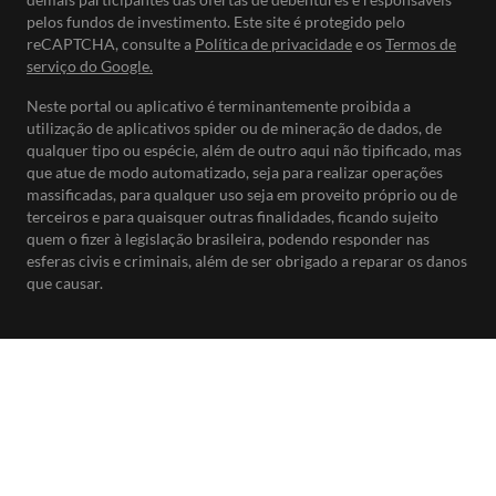
pelos fundos de investimento. Este site é protegido pelo
reCAPTCHA, consulte a
Política de privacidade
e os
Termos de
serviço do Google.
Neste portal ou aplicativo é terminantemente proibida a
utilização de aplicativos spider ou de mineração de dados, de
qualquer tipo ou espécie, além de outro aqui não tipificado, mas
que atue de modo automatizado, seja para realizar operações
massificadas, para qualquer uso seja em proveito próprio ou de
terceiros e para quaisquer outras finalidades, ficando sujeito
quem o fizer à legislação brasileira, podendo responder nas
esferas civis e criminais, além de ser obrigado a reparar os danos
que causar.