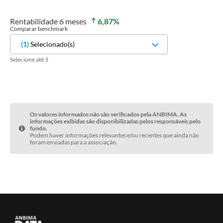
Rentabilidade
6 meses
6,87
%
Comparar benchmark
(
1
)
Selecionado(s)
Selecione até 3
Os valores informados não são verificados pela ANBIMA. As
informações exibidas são disponibilizadas pelos responsáveis pelo
fundo.
Podem haver informações relevantes e/ou recentes que ainda não
foram enviadas para a associação.