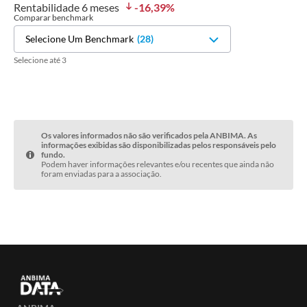
Rentabilidade
6 meses
-16,39
%
Comparar benchmark
Selecione Um Benchmark
(
28
)
Selecione até 3
Os valores informados não são verificados pela ANBIMA. As
informações exibidas são disponibilizadas pelos responsáveis pelo
fundo.
Podem haver informações relevantes e/ou recentes que ainda não
foram enviadas para a associação.