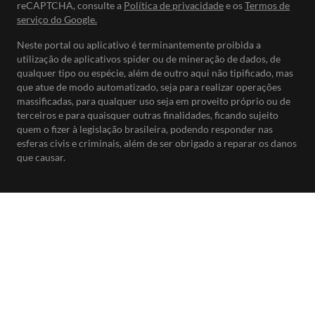
reCAPTCHA, consulte a
Política de privacidade
e os
Termos de
serviço do Google.
Neste portal ou aplicativo é terminantemente proibida a
utilização de aplicativos spider ou de mineração de dados, de
qualquer tipo ou espécie, além de outro aqui não tipificado, mas
que atue de modo automatizado, seja para realizar operações
massificadas, para qualquer uso seja em proveito próprio ou de
terceiros e para quaisquer outras finalidades, ficando sujeito
quem o fizer à legislação brasileira, podendo responder nas
esferas civis e criminais, além de ser obrigado a reparar os danos
que causar.