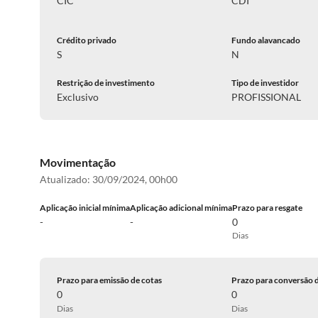
CIC
CDI
Crédito privado
Fundo alavancado
S
N
Restrição de investimento
Tipo de investidor
Exclusivo
PROFISSIONAL
Movimentação
Atualizado:
30/09/2024, 00h00
Aplicação inicial mínima
Aplicação adicional mínima
Prazo para resgate
-
-
0
Dias
Prazo para emissão de cotas
Prazo para conversão 
0
0
Dias
Dias