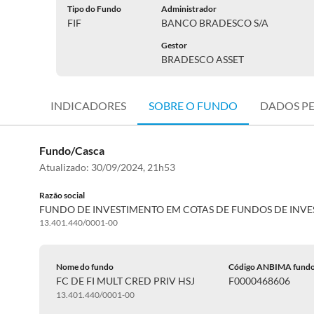
Tipo do Fundo
Administrador
FIF
BANCO BRADESCO S/A
Gestor
BRADESCO ASSET
INDICADORES
SOBRE O FUNDO
DADOS P
Fundo/Casca
Atualizado:
30/09/2024, 21h53
Razão social
FUNDO DE INVESTIMENTO EM COTAS DE FUNDOS DE INV
13.401.440/0001-00
Nome do fundo
Código ANBIMA fund
FC DE FI MULT CRED PRIV HSJ
F0000468606
13.401.440/0001-00