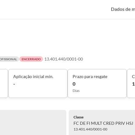
Dados de 
13.401.440/0001-00
OFISSIONAL
ENCERRADO
Aplicação inicial mín.
Prazo para resgate
C
-
0
1
Dias
Classe
FC DE FI MULT CRED PRIV HSJ
13.401.440/0001-00