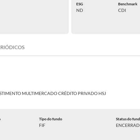
ESG
Benchmark
ND
CDI
ERIÓDICOS
ESTIMENTO MULTIMERCADO CRÉDITO PRIVADO HSJ
o
Tipo do fundo
Status do fun
FIF
ENCERRA