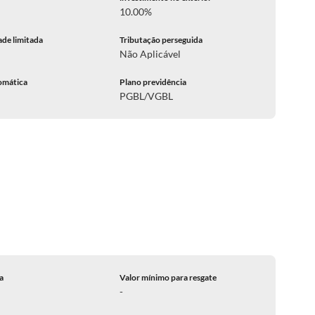
10.00%
ade limitada
Tributação perseguida
Não Aplicável
omática
Plano previdência
PGBL/VGBL
ca
Valor mínimo para resgate
-