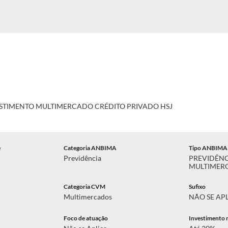
ESTIMENTO MULTIMERCADO CRÉDITO PRIVADO HSJ
e
Categoria ANBIMA
Tipo ANBIMA
Previdência
PREVIDÊN
MULTIMERC
Categoria CVM
Sufixo
Multimercados
NÃO SE AP
Foco de atuação
Investimento 