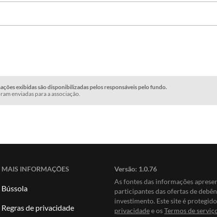
ções exibidas são disponibilizadas pelos responsáveis pelo fundo.
ram enviadas para a associação.
MAIS INFORMAÇÕES
Versão:
1.0.76
As fontes das informações apres
Bússola
participantes das ofertas de debê
investimento. Este site é protegi
Regras de privacidade
privacidade
e os
Termos de serviç