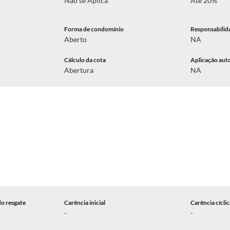
Não se Aplica
Até 20%
Forma de condomínio
Responsabilid
Aberto
NA
Cálculo da cota
Aplicação aut
Abertura
NA
do resgate
Carência inicial
Carência cícli
-
-