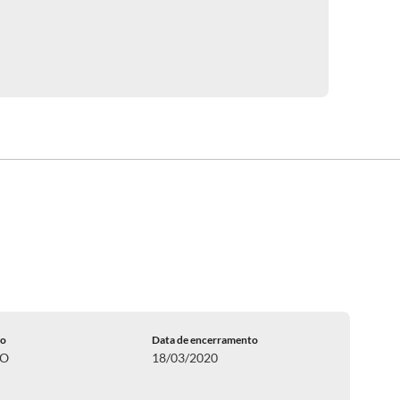
do
Data de encerramento
DO
18/03/2020