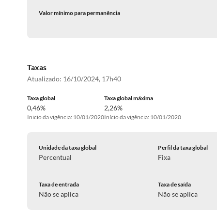
Valor mínimo para permanência
-
Taxas
Atualizado:
16/10/2024, 17h40
Taxa global
Taxa global máxima
0,46%
2,26%
Inicio da vigência: 10/01/2020
Início da vigência: 10/01/2020
Unidade da taxa global
Perfil da taxa global
Percentual
Fixa
Taxa de entrada
Taxa de saída
Não se aplica
Não se aplica