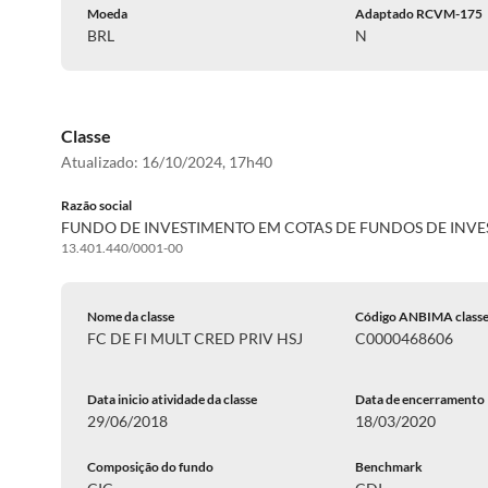
Moeda
Adaptado RCVM-175
BRL
N
Classe
Atualizado:
16/10/2024, 17h40
Razão social
FUNDO DE INVESTIMENTO EM COTAS DE FUNDOS DE INV
13.401.440/0001-00
Nome da classe
Código ANBIMA class
FC DE FI MULT CRED PRIV HSJ
C0000468606
Data inicio atividade da classe
Data de encerramento
29/06/2018
18/03/2020
Composição do fundo
Benchmark