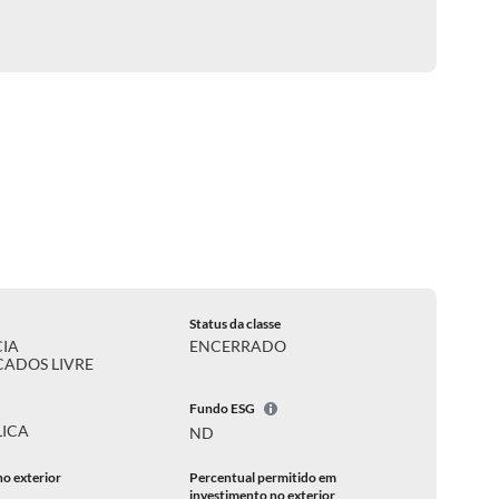
Status da classe
CIA
ENCERRADO
ADOS LIVRE
Fundo ESG
LICA
ND
no exterior
Percentual permitido em
investimento no exterior