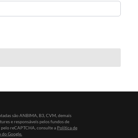
entadas são ANBIMA, B3, CVM, demais
ntures e responsáveis pelos fundos de
do pelo reCAPTCHA, consulte a
Política de
o do Google.