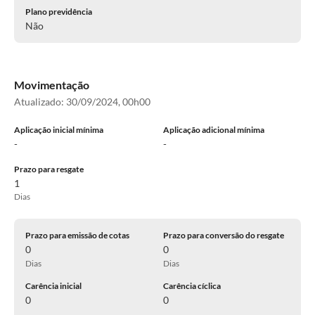
Plano previdência
Não
Movimentação
Atualizado:
30/09/2024, 00h00
Aplicação inicial mínima
Aplicação adicional mínima
-
-
Prazo para resgate
1
Dias
Prazo para emissão de cotas
Prazo para conversão do resgate
0
0
Dias
Dias
Carência inicial
Carência cíclica
0
0