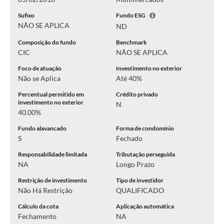
Sufixo
Fundo ESG
NÃO SE APLICA
ND
Composição do fundo
Benchmark
CIC
NÃO SE APLICA
Foco de atuação
Investimento no exterior
Não se Aplica
Até 40%
Percentual permitido em
Crédito privado
investimento no exterior
N
40.00%
Fundo alavancado
Forma de condomínio
S
Fechado
Responsabilidade limitada
Tributação perseguida
NA
Longo Prazo
Restrição de investimento
Tipo de investidor
Não Há Restrição
QUALIFICADO
Cálculo da cota
Aplicação automática
Fechamento
NA