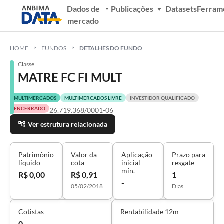
Dados de
Publicações
Datasets
Ferram
mercado
HOME
FUNDOS
DETALHES DO FUNDO
Classe
MATRE FC FI MULT
MULTIMERCADOS
MULTIMERCADOS LIVRE
INVESTIDOR QUALIFICADO
ENCERRADO
26.719.368/0001-06
Ver estrutura relacionada
Patrimônio
Valor da
Aplicação
Prazo para
líquido
cota
inicial
resgate
mín.
R$ 0,00
R$ 0,91
1
-
05/02/2018
Dias
Cotistas
Rentabilidade 12m
0
-