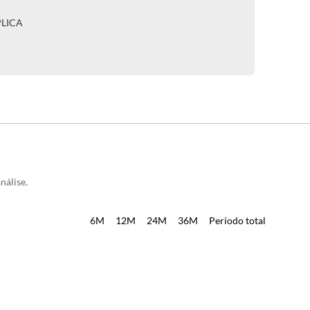
PLICA
nálise.
6M
12M
24M
36M
Período total