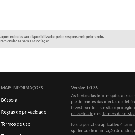
ções exibidas são disponibilizadas pelos responsáveis pelo fundo.
ram enviadas para a associação.
MAIS INFORMAÇÕES
Versão:
1.0.76
As fontes das informações apres
Bússola
participantes das ofertas de debê
investimento. Este site é protegi
Regras de privacidade
privacidade
e os
Termos de serviç
Termos de uso
Neste portal ou aplicativo é termi
spider ou de mineração de dados, 