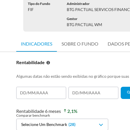
Tipo do Fundo
Administrador
FIF
BTG PACTUAL SERVICOS FINANC
Gestor
BTG PACTUAL WM
INDICADORES
SOBRE O FUNDO
DADOS P
Rentabilidade
Algumas datas não estão sendo exibidas no gráfico porque sua
Rentabilidade
6 meses
2,1
%
Comparar benchmark
Selecione Um Benchmark
(
28
)