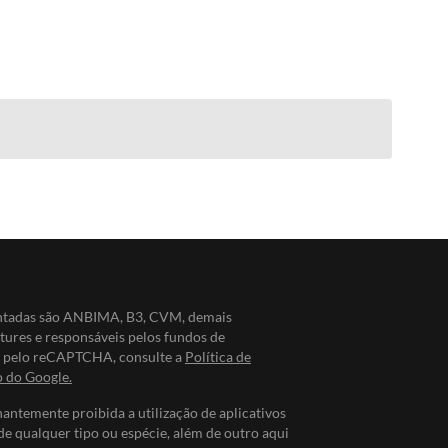
entadas são ANBIMA, B3, CVM, demais
ntures e responsáveis pelos fundos de
do pelo reCAPTCHA, consulte a
Política de
o do Google.
nantemente proibida a utilização de aplicativos
de qualquer tipo ou espécie, além de outro aqui