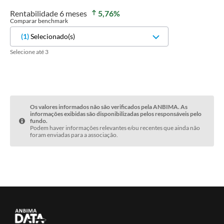
Rentabilidade
6 meses
5,76
%
Comparar benchmark
(
1
)
Selecionado(s)
Selecione até 3
Os valores informados não são verificados pela ANBIMA. As
informações exibidas são disponibilizadas pelos responsáveis pelo
fundo.
Podem haver informações relevantes e/ou recentes que ainda não
foram enviadas para a associação.