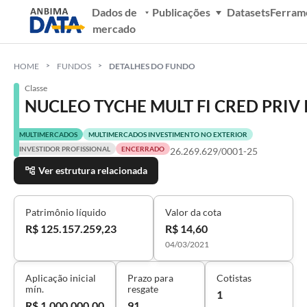
Dados de
Publicações
Datasets
Ferram
mercado
HOME
FUNDOS
DETALHES DO FUNDO
Classe
NUCLEO TYCHE MULT FI CRED PRIV 
MULTIMERCADOS
MULTIMERCADOS INVESTIMENTO NO EXTERIOR
INVESTIDOR PROFISSIONAL
ENCERRADO
26.269.629/0001-25
Ver estrutura relacionada
Patrimônio líquido
Valor da cota
R$ 125.157.259,23
R$ 14,60
04/03/2021
Aplicação inicial
Prazo para
Cotistas
mín.
resgate
1
R$ 1.000.000,00
91