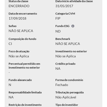
Status da classe
Data inicio atividade da classe
ENCERRADO
31/05/2017
Data de encerramento
Categoria CVM
17/09/2018
FIP
Sufixo
Fundo ESG
NÃO SE APLICA
ND
Composição do fundo
Benchmark
CI
NÃO SE APLICA
Foco de atuação
Investimento no exterior
Não se Aplica
Não se Aplica
Percentual permitido em
Crédito privado
investimento no exterior
NA
-
Fundo alavancado
Forma de condomínio
N
Fechado
Responsabilidade limitada
Tributação perseguida
NA
Não Aplicável
Restrição de investimento
Tipo de investidor