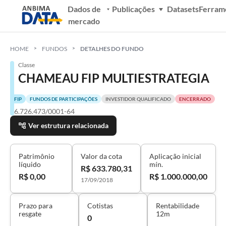
Dados de
Publicações
Datasets
Ferram
mercado
HOME
FUNDOS
DETALHES DO FUNDO
Classe
CHAMEAU FIP MULTIESTRATEGIA
FIP
FUNDOS DE PARTICIPAÇÕES
INVESTIDOR QUALIFICADO
ENCERRADO
26.726.473/0001-64
Ver estrutura relacionada
Patrimônio
Valor da cota
Aplicação inicial
líquido
mín.
R$ 633.780,31
R$ 0,00
R$ 1.000.000,00
17/09/2018
Prazo para
Cotistas
Rentabilidade
resgate
12m
0
-
-