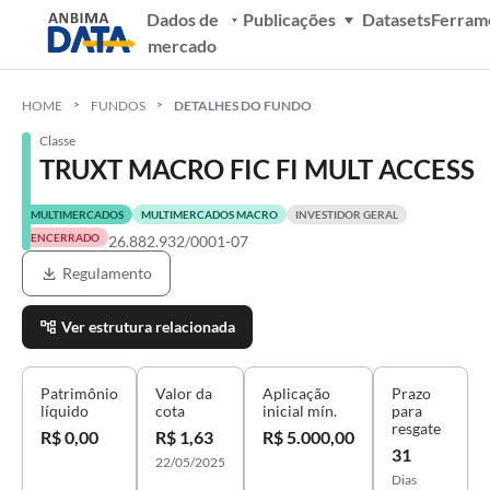
Dados de
Publicações
Datasets
Ferram
mercado
HOME
FUNDOS
DETALHES DO FUNDO
Classe
TRUXT MACRO FIC FI MULT ACCESS
MULTIMERCADOS
MULTIMERCADOS MACRO
INVESTIDOR GERAL
ENCERRADO
26.882.932/0001-07
Regulamento
Ver estrutura relacionada
Patrimônio
Valor da
Aplicação
Prazo
líquido
cota
inicial mín.
para
resgate
R$ 0,00
R$ 1,63
R$ 5.000,00
31
22/05/2025
Dias