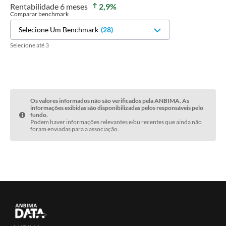
Rentabilidade
6 meses
2,9
%
Comparar benchmark
Selecione Um Benchmark
(
28
)
Selecione até 3
Os valores informados não são verificados pela ANBIMA. As
informações exibidas são disponibilizadas pelos responsáveis pelo
fundo.
Podem haver informações relevantes e/ou recentes que ainda não
foram enviadas para a associação.