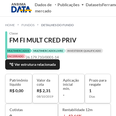
Dados de
Publicações
Datasets
Ferram
mercado
HOME
FUNDOS
DETALHES DO FUNDO
Classe
FM FI MULT CRED PRIV
MULTIMERCADOS
MULTIMERCADOS LIVRE
INVESTIDOR QUALIFICADO
ENCERRADO
26.179.710/0001-14
Ver estrutura relacionada
Patrimônio
Valor da
Aplicação
Prazo para
líquido
cota
inicial
resgate
mín.
R$ 0,00
R$ 2,31
1
-
08/10/2019
Dias
Cotistas
Rentabilidade 12m
0
-42,66%