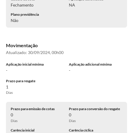
Fechamento
NA
Plano previdência
Não
Movimentação
Atualizado:
30/09/2024, 00h00
Aplicação inicial mínima
Aplicação adicional mínima
-
-
Prazo para resgate
1
Dias
Prazo para emissão de cotas
Prazo para conversão do resgate
0
0
Dias
Dias
Carência inicial
Carência cíclica