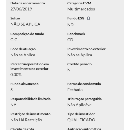
Data de encerramento
Categoria CVM
27/06/2019
Multimercados
Sufixo
Fundo ESG
NÃO SE APLICA
ND
Composição do fundo
Benchmark
CIC
CDI
Foco de atuação
Investimento no exterior
Não se Aplica
Não se Aplica
Percentual permitido em
Crédito privado
investimento no exterior
N
0.00%
Fundo alavancado
Forma de condomínio
S
Fechado
Responsabilidade limitada
Tributação perseguida
NA
Não Aplicável
Restrição de investimento
Tipo de investidor
Não Há Restrição
QUALIFICADO
Cálculo da cota
Aplicação automática