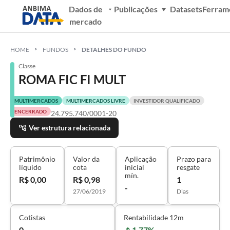
Dados de
Publicações
Datasets
Ferram
mercado
HOME
FUNDOS
DETALHES DO FUNDO
Classe
ROMA FIC FI MULT
MULTIMERCADOS
MULTIMERCADOS LIVRE
INVESTIDOR QUALIFICADO
ENCERRADO
24.795.740/0001-20
Ver estrutura relacionada
Patrimônio
Valor da
Aplicação
Prazo para
líquido
cota
inicial
resgate
mín.
R$ 0,00
R$ 0,98
1
-
27/06/2019
Dias
Cotistas
Rentabilidade 12m
0
1,77%