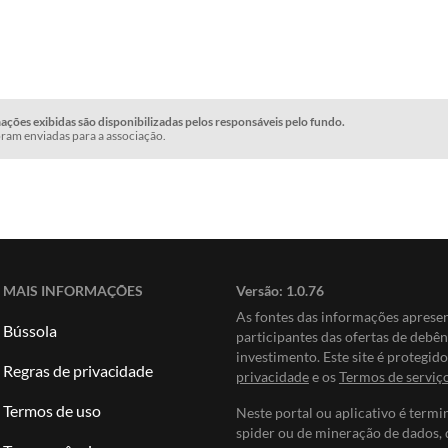
ções exibidas são disponibilizadas pelos responsáveis pelo fundo.
ram enviadas para a associação.
MAIS INFORMAÇÕES
Versão:
1.0.76
As fontes das informações apres
Bússola
participantes das ofertas de debê
investimento. Este site é protegi
Regras de privacidade
privacidade
e os
Termos de serviç
Termos de uso
Neste portal ou aplicativo é termi
spider ou de mineração de dados, 