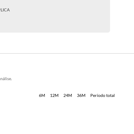
PLICA
nálise.
6M
12M
24M
36M
Período total