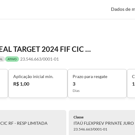
Dados de 
ITAÚ FLEXPREV PRIVATE JURO REAL TARGET 2024 FIF CIC RF - RESP LIMITADA
23.546.663/0001-01
AL
ATIVO
Aplicação inicial mín.
Prazo para resgate
C
R$ 1,00
3
1
Dias
Classe
CIC RF - RESP LIMITADA
ITAÚ FLEXPREV PRIVATE JURO R
23.546.663/0001-01