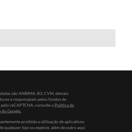
entadas são ANBIMA, B3, CVM, demais
ntures e responsáveis pelos fundos de
do pelo reCAPTCHA, consulte a
Política de
o do Google.
nantemente proibida a utilização de aplicativos
de qualquer tipo ou espécie, além de outro aqui