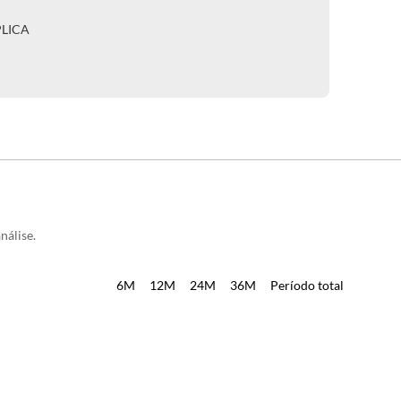
PLICA
nálise.
6M
12M
24M
36M
Período total