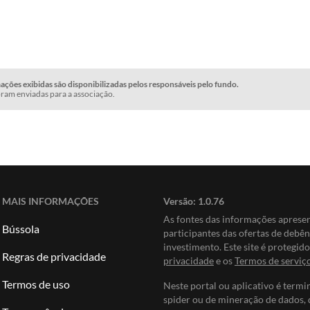
ções exibidas são disponibilizadas pelos responsáveis pelo fundo.
ram enviadas para a associação.
MAIS INFORMAÇÕES
Versão:
1.0.76
As fontes das informações apres
Bússola
participantes das ofertas de debê
investimento. Este site é protegi
Regras de privacidade
privacidade
e os
Termos de serviç
Termos de uso
Neste portal ou aplicativo é termi
spider ou de mineração de dados, 