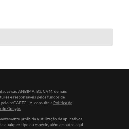
entadas são ANBIMA, B3, CVM, demais
ntures e responsáveis pelos fundos de
do pelo reCAPTCHA, consulte a
Política de
o do Google.
nantemente proibida a utilização de aplicativos
de qualquer tipo ou espécie, além de outro aqui