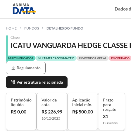
Dados 
HOME
FUNDOS
DETALHES DO FUNDO
Classe
ICATU VANGUARDA HEDGE CLASSE D
MULTIMERCADOS
MULTIMERCADOS MACRO
INVESTIDOR GERAL
ENCERRADO
Regulamento
Ver estrutura relacionada
Patrimônio
Valor da
Aplicação
Prazo
líquido
cota
inicial mín.
para
resgate
R$ 0,00
R$ 226,99
R$ 500,00
31
10/12/2025
Dias úteis