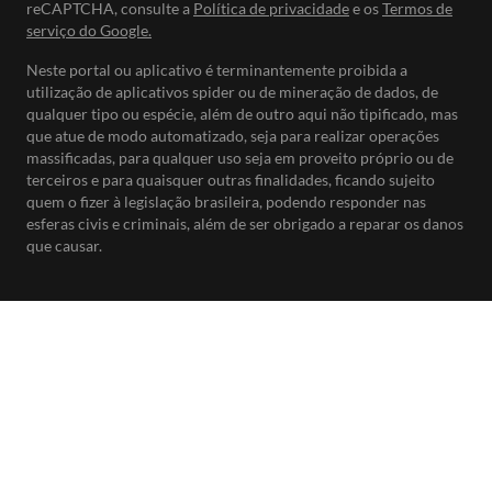
reCAPTCHA, consulte a
Política de privacidade
e os
Termos de
serviço do Google.
Neste portal ou aplicativo é terminantemente proibida a
utilização de aplicativos spider ou de mineração de dados, de
qualquer tipo ou espécie, além de outro aqui não tipificado, mas
que atue de modo automatizado, seja para realizar operações
massificadas, para qualquer uso seja em proveito próprio ou de
terceiros e para quaisquer outras finalidades, ficando sujeito
quem o fizer à legislação brasileira, podendo responder nas
esferas civis e criminais, além de ser obrigado a reparar os danos
que causar.