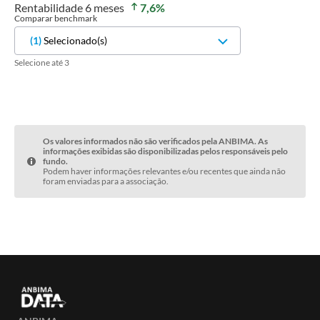
Rentabilidade
6 meses
7,6
%
Comparar benchmark
(
1
)
Selecionado(s)
Selecione até 3
Os valores informados não são verificados pela ANBIMA. As
informações exibidas são disponibilizadas pelos responsáveis pelo
fundo.
Podem haver informações relevantes e/ou recentes que ainda não
foram enviadas para a associação.