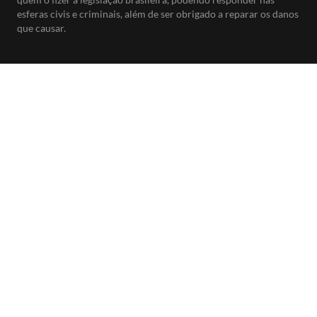
esferas civis e criminais, além de ser obrigado a reparar os danos
que causar.