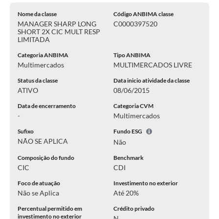
Nome da classe
Código ANBIMA classe
MANAGER SHARP LONG
C0000397520
SHORT 2X CIC MULT RESP
LIMITADA
Categoria ANBIMA
Tipo ANBIMA
Multimercados
MULTIMERCADOS LIVRE
Status da classe
Data inicio atividade da classe
ATIVO
08/06/2015
Data de encerramento
Categoria CVM
-
Multimercados
Sufixo
Fundo ESG
NÃO SE APLICA
Não
Composição do fundo
Benchmark
CIC
CDI
Foco de atuação
Investimento no exterior
Não se Aplica
Até 20%
Percentual permitido em
Crédito privado
investimento no exterior
N