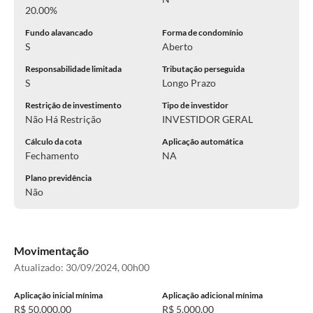
20.00%
Fundo alavancado
Forma de condomínio
S
Aberto
Responsabilidade limitada
Tributação perseguida
S
Longo Prazo
Restrição de investimento
Tipo de investidor
Não Há Restrição
INVESTIDOR GERAL
Cálculo da cota
Aplicação automática
Fechamento
NA
Plano previdência
Não
Movimentação
Atualizado:
30/09/2024, 00h00
Aplicação inicial mínima
Aplicação adicional mínima
R$ 50.000,00
R$ 5.000,00