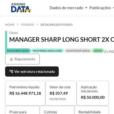
Dados de mercado
Publicações
HOME
FUNDOS
DETALHES DO FUNDO
Classe
MANAGER SHARP LONG SHORT 2X C
MULTIMERCADOS
MULTIMERCADOS LIVRE
INVESTIDOR GERAL
ATIVO
21.94
Regulamento
Ver estrutura relacionada
Patrimônio líquido
Valor da cota
Aplicação
inicial mín.
R$ 16.448.971,18
R$ 357,49
R$ 50.000,00
06/08/2026
Prazo para
Cotistas
Rentabilidade