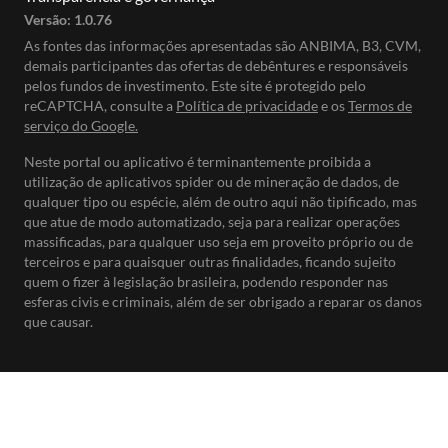
Versão:
1.0.76
As fontes das informações apresentadas são ANBIMA, B3, CVM,
demais participantes das ofertas de debêntures e responsáveis
pelos fundos de investimento. Este site é protegido pelo
reCAPTCHA, consulte a
Política de privacidade
e os
Termos de
serviço do Google.
Neste portal ou aplicativo é terminantemente proibida a
utilização de aplicativos spider ou de mineração de dados, de
qualquer tipo ou espécie, além de outro aqui não tipificado, mas
que atue de modo automatizado, seja para realizar operações
massificadas, para qualquer uso seja em proveito próprio ou de
terceiros e para quaisquer outras finalidades, ficando sujeito
quem o fizer à legislação brasileira, podendo responder nas
esferas civis e criminais, além de ser obrigado a reparar os danos
que causar.