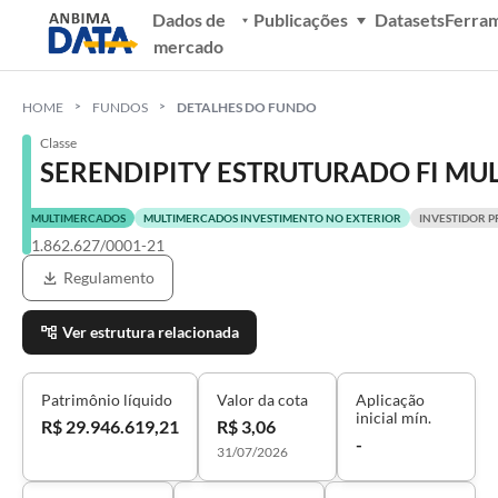
Dados de
Publicações
Datasets
Ferra
mercado
HOME
FUNDOS
DETALHES DO FUNDO
Classe
SERENDIPITY ESTRUTURADO FI MUL
MULTIMERCADOS
MULTIMERCADOS INVESTIMENTO NO EXTERIOR
INVESTIDOR P
21.862.627/0001-21
Regulamento
Ver estrutura relacionada
Patrimônio líquido
Valor da cota
Aplicação
inicial mín.
R$ 29.946.619,21
R$ 3,06
-
31/07/2026