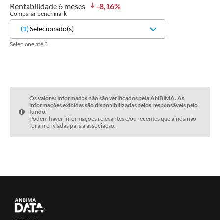
Rentabilidade
6 meses
-8,16
%
Comparar benchmark
(
1
)
Selecionado(s)
Selecione até 3
Os valores informados não são verificados pela ANBIMA. As
informações exibidas são disponibilizadas pelos responsáveis pelo
fundo.
Podem haver informações relevantes e/ou recentes que ainda não
foram enviadas para a associação.