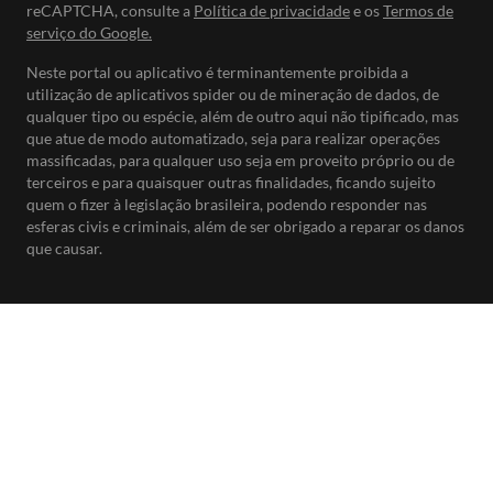
reCAPTCHA, consulte a
Política de privacidade
e os
Termos de
serviço do Google.
Neste portal ou aplicativo é terminantemente proibida a
utilização de aplicativos spider ou de mineração de dados, de
qualquer tipo ou espécie, além de outro aqui não tipificado, mas
que atue de modo automatizado, seja para realizar operações
massificadas, para qualquer uso seja em proveito próprio ou de
terceiros e para quaisquer outras finalidades, ficando sujeito
quem o fizer à legislação brasileira, podendo responder nas
esferas civis e criminais, além de ser obrigado a reparar os danos
que causar.