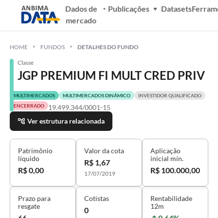
Dados de
Publicações
Datasets
Ferram
mercado
HOME
FUNDOS
DETALHES DO FUNDO
Classe
JGP PREMIUM FI MULT CRED PRIV
MULTIMERCADOS
MULTIMERCADOS DINÂMICO
INVESTIDOR QUALIFICADO
ENCERRADO
19.499.344/0001-15
Ver estrutura relacionada
Patrimônio
Valor da cota
Aplicação
líquido
inicial mín.
R$ 1,67
R$ 0,00
R$ 100.000,00
17/07/2019
Prazo para
Cotistas
Rentabilidade
resgate
12m
0
66
9,64%