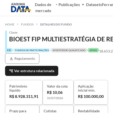
Dados de
Publicações
Datasets
Ferra
mercado
HOME
FUNDOS
DETALHES DO FUNDO
Classe
BIOEST FIP MULTIESTRATÉGIA DE R
FIP
FUNDOS DE PARTICIPAÇÕES
INVESTIDOR QUALIFICADO
ATIVO
18.653.
Regulamento
Ver estrutura relacionada
Patrimônio
Valor da cota
Aplicação
líquido
inicial mín.
R$ 10,06
R$ 8.928.311,91
R$ 100.000,00
31/07/2026
Prazo para
Cotistas
Rentabilidade