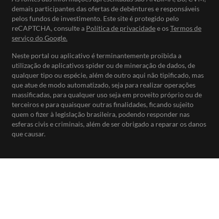
demais participantes das ofertas de debêntures e responsáveis
pelos fundos de investimento. Este site é protegido pelo
reCAPTCHA, consulte a
Política de privacidade
e os
Termos de
serviço do Google.
Neste portal ou aplicativo é terminantemente proibida a
utilização de aplicativos spider ou de mineração de dados, de
qualquer tipo ou espécie, além de outro aqui não tipificado, mas
que atue de modo automatizado, seja para realizar operações
massificadas, para qualquer uso seja em proveito próprio ou de
terceiros e para quaisquer outras finalidades, ficando sujeito
quem o fizer à legislação brasileira, podendo responder nas
esferas civis e criminais, além de ser obrigado a reparar os danos
que causar.