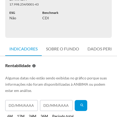
17.998.254/0001-43
ESG
Benchmark
Não
CDI
INDICADORES
SOBRE O FUNDO
DADOS PERIÓ
Rentabilidade
Algumas datas não estão sendo exibidas no gráfico porque suas
informações não foram disponibilizadas à ANBIMA ou podem
estar em análise.
6M
12M
24M
36M
Período total