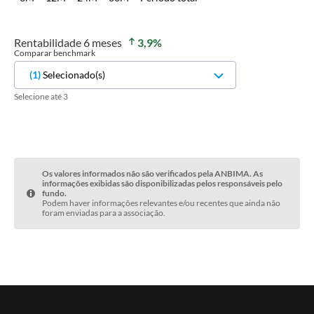
Rentabilidade
6 meses
3,9
%
Comparar benchmark
(
1
)
Selecionado(s)
Selecione até 3
Os valores informados não são verificados pela ANBIMA. As
informações exibidas são disponibilizadas pelos responsáveis pelo
fundo.
Podem haver informações relevantes e/ou recentes que ainda não
foram enviadas para a associação.