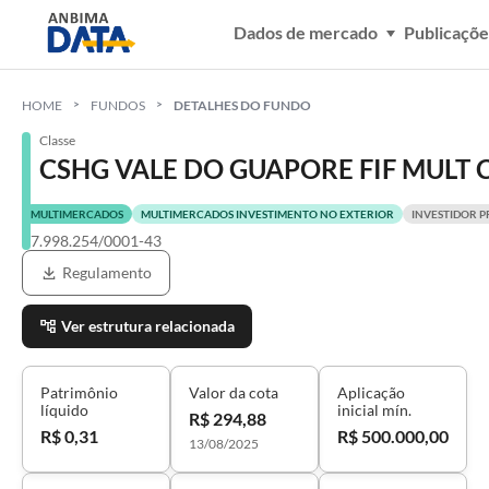
Dados de mercado
Publicaçõe
HOME
FUNDOS
DETALHES DO FUNDO
Classe
CSHG VALE DO GUAPORE FIF MULT 
MULTIMERCADOS
MULTIMERCADOS INVESTIMENTO NO EXTERIOR
INVESTIDOR P
17.998.254/0001-43
Regulamento
Ver estrutura relacionada
Patrimônio
Valor da cota
Aplicação
líquido
inicial mín.
R$ 294,88
R$ 0,31
R$ 500.000,00
13/08/2025