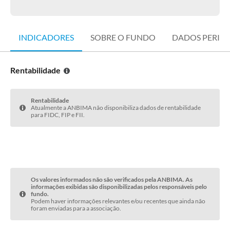
INDICADORES
SOBRE O FUNDO
DADOS PERIÓ
Rentabilidade
Rentabilidade
Atualmente a ANBIMA não disponibiliza dados de rentabilidade
para FIDC, FIP e FII.
Os valores informados não são verificados pela ANBIMA. As
informações exibidas são disponibilizadas pelos responsáveis pelo
fundo.
Podem haver informações relevantes e/ou recentes que ainda não
foram enviadas para a associação.