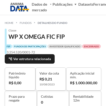
Dados de
Publicações
Datasets
Ferram
mercado
HOME
FUNDOS
DETALHES DO FUNDO
Classe
WP X OMEGA FIC FIP
FIP
FUNDOS DE PARTICIPAÇÕES
INVESTIDOR QUALIFICADO
ENCERRADO
13.254.520/0001-72
Ver estrutura relacionada
Patrimônio
Valor da cota
Aplicação inicial
líquido
mín.
R$ 0,21
R$ 0,00
R$ 1.000.000,00
10/08/2023
Prazo para
Cotistas
Rentabilidade
resgate
12m
0
-
-