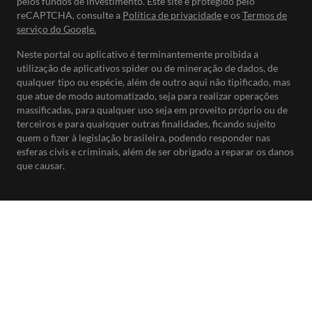
pelos fundos de investimento. Este site é protegido pelo
reCAPTCHA, consulte a
Política de privacidade
e os
Termos de
serviço do Google.
Neste portal ou aplicativo é terminantemente proibida a
utilização de aplicativos spider ou de mineração de dados, de
qualquer tipo ou espécie, além de outro aqui não tipificado, mas
que atue de modo automatizado, seja para realizar operações
massificadas, para qualquer uso seja em proveito próprio ou de
terceiros e para quaisquer outras finalidades, ficando sujeito
quem o fizer à legislação brasileira, podendo responder nas
esferas civis e criminais, além de ser obrigado a reparar os danos
que causar.