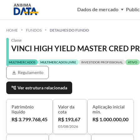
Dados de mercado
Publi
HOME
FUNDOS
DETALHES DO FUNDO
Classe
VINCI HIGH YIELD MASTER CRED PRI
MULTIMERCADOS
MULTIMERCADOS LIVRE
INVESTIDOR PROFISSIONAL
ATIVO
Regulamento
Ver estrutura relacionada
Patrimônio
Valor da
Aplicação inicial
líquido
cota
mín.
R$ 3.799.768,45
R$ 193,67
R$ 1.000.000,00
05/08/2026