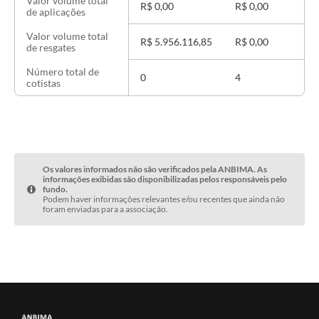
Valor volume total
R$ 0,00
R$ 0,00
de aplicações
Valor volume total
R$ 5.956.116,85
R$ 0,00
de resgates
Número total de
0
4
cotistas
Os valores informados não são verificados pela ANBIMA. As
informações exibidas são disponibilizadas pelos responsáveis pelo
fundo.
Podem haver informações relevantes e/ou recentes que ainda não
foram enviadas para a associação.