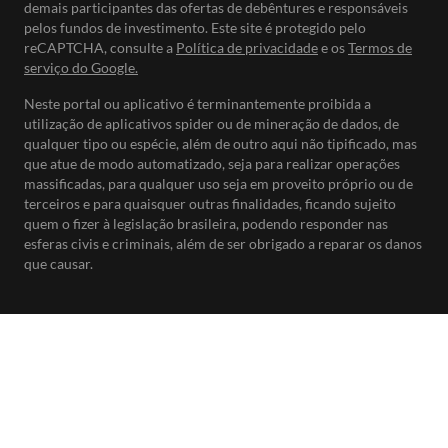
demais participantes das ofertas de debêntures e responsáveis
pelos fundos de investimento. Este site é protegido pelo
reCAPTCHA, consulte a
Política de privacidade
e os
Termos de
serviço do Google.
Neste portal ou aplicativo é terminantemente proibida a
utilização de aplicativos spider ou de mineração de dados, de
qualquer tipo ou espécie, além de outro aqui não tipificado, mas
que atue de modo automatizado, seja para realizar operações
massificadas, para qualquer uso seja em proveito próprio ou de
terceiros e para quaisquer outras finalidades, ficando sujeito
quem o fizer à legislação brasileira, podendo responder nas
esferas civis e criminais, além de ser obrigado a reparar os danos
que causar.