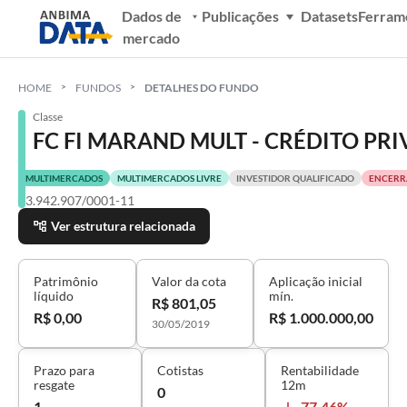
Dados de
Publicações
Datasets
Ferram
mercado
HOME
FUNDOS
DETALHES DO FUNDO
Classe
FC FI MARAND MULT - CRÉDITO PR
MULTIMERCADOS
MULTIMERCADOS LIVRE
INVESTIDOR QUALIFICADO
ENCERR
13.942.907/0001-11
Ver estrutura relacionada
Patrimônio
Valor da cota
Aplicação inicial
líquido
mín.
R$ 801,05
R$ 0,00
R$ 1.000.000,00
30/05/2019
Prazo para
Cotistas
Rentabilidade
resgate
12m
0
1
-77,46%