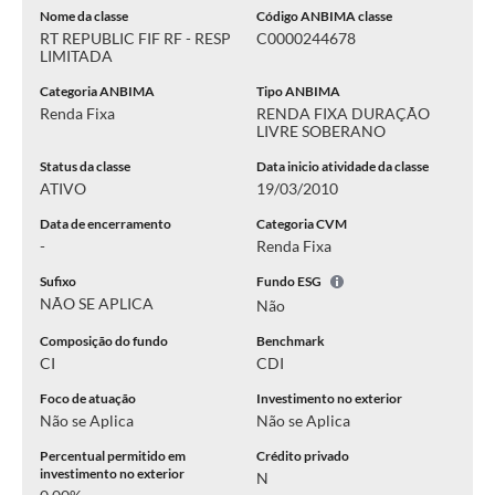
Nome da classe
Código ANBIMA classe
RT REPUBLIC FIF RF - RESP
C0000244678
LIMITADA
Categoria ANBIMA
Tipo ANBIMA
Renda Fixa
RENDA FIXA DURAÇÃO
LIVRE SOBERANO
Status da classe
Data inicio atividade da classe
ATIVO
19/03/2010
Data de encerramento
Categoria CVM
-
Renda Fixa
Sufixo
Fundo ESG
NÃO SE APLICA
Não
Composição do fundo
Benchmark
CI
CDI
Foco de atuação
Investimento no exterior
Não se Aplica
Não se Aplica
Percentual permitido em
Crédito privado
investimento no exterior
N