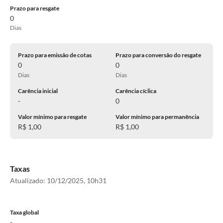
Prazo para resgate
0
Dias
Prazo para emissão de cotas
Prazo para conversão do resgate
0
0
Dias
Dias
Carência inicial
Carência cíclica
-
0
Valor mínimo para resgate
Valor mínimo para permanência
R$ 1,00
R$ 1,00
Taxas
Atualizado:
10/12/2025, 10h31
Taxa global
-