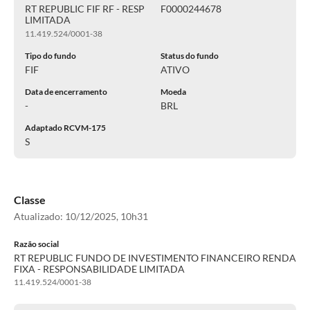
RT REPUBLIC FIF RF - RESP
F0000244678
LIMITADA
11.419.524/0001-38
Tipo do fundo
Status do fundo
FIF
ATIVO
Data de encerramento
Moeda
-
BRL
Adaptado RCVM-175
S
Classe
Atualizado:
10/12/2025, 10h31
Razão social
RT REPUBLIC FUNDO DE INVESTIMENTO FINANCEIRO RENDA
FIXA - RESPONSABILIDADE LIMITADA
11.419.524/0001-38