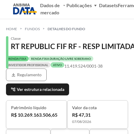
Dados de
Publicações
Datasets
Ferram
mercado
HOME
FUNDOS
DETALHES DO FUNDO
Classe
RT REPUBLIC FIF RF - RESP LIMITAD
RENDA FIXA
RENDA FIXA DURAÇÃO LIVRE SOBERANO
INVESTIDOR PROFISSIONAL
ATIVO
11.419.524/0001-38
Regulamento
Ver estrutura relacionada
Patrimônio líquido
Valor da cota
R$ 10.269.163.506,65
R$ 47,31
07/08/2026