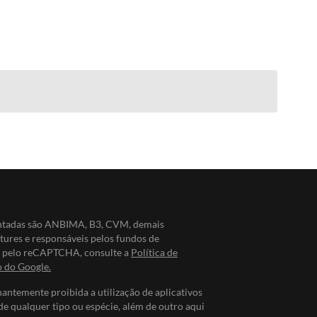
entadas são ANBIMA, B3, CVM, demais
ntures e responsáveis pelos fundos de
do pelo reCAPTCHA, consulte a
Política de
o do Google.
nantemente proibida a utilização de aplicativos
de qualquer tipo ou espécie, além de outro aqui