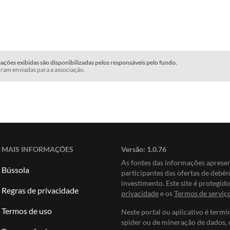
ções exibidas são disponibilizadas pelos responsáveis pelo fundo.
ram enviadas para a associação.
MAIS INFORMAÇÕES
Versão:
1.0.76
As fontes das informações apres
Bússola
participantes das ofertas de debê
investimento. Este site é protegi
Regras de privacidade
privacidade
e os
Termos de serviç
Termos de uso
Neste portal ou aplicativo é termi
spider ou de mineração de dados, 