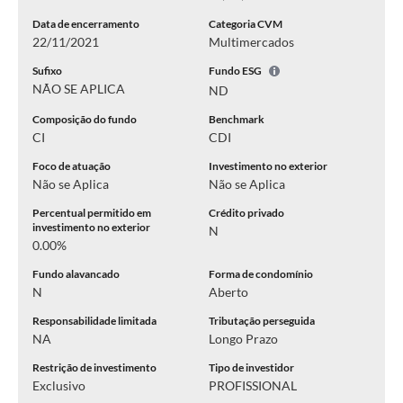
Data de encerramento
Categoria CVM
22/11/2021
Multimercados
Sufixo
Fundo ESG
NÃO SE APLICA
ND
Composição do fundo
Benchmark
CI
CDI
Foco de atuação
Investimento no exterior
Não se Aplica
Não se Aplica
Percentual permitido em
Crédito privado
investimento no exterior
N
0.00%
Fundo alavancado
Forma de condomínio
N
Aberto
Responsabilidade limitada
Tributação perseguida
NA
Longo Prazo
Restrição de investimento
Tipo de investidor
Exclusivo
PROFISSIONAL