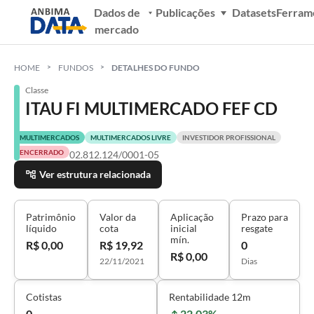
Dados de
Publicações
Datasets
Ferram
mercado
HOME
FUNDOS
DETALHES DO FUNDO
Classe
ITAU FI MULTIMERCADO FEF CD
MULTIMERCADOS
MULTIMERCADOS LIVRE
INVESTIDOR PROFISSIONAL
ENCERRADO
02.812.124/0001-05
Ver estrutura relacionada
Patrimônio
Valor da
Aplicação
Prazo para
líquido
cota
inicial
resgate
mín.
R$ 0,00
R$ 19,92
0
R$ 0,00
22/11/2021
Dias
Cotistas
Rentabilidade 12m
0
22,03%