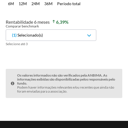
6M
12M
24M
36M
Período total
Rentabilidade
6 meses
6,39
%
Comparar benchmark
(
1
)
Selecionado(s)
Selecione até 3
Os valores informados não são verificados pela ANBIMA. As
informações exibidas são disponibilizadas pelos responsáveis pelo
fundo.
Podem haver informações relevantes e/ou recentes que ainda não
foram enviadas para a associação.