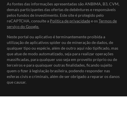
As fontes das informações apresentadas são ANBIMA, B3, CVM,
demais participantes das ofertas de debêntures e responsáveis
pelos fundos de investimento. Este site é protegido pelo
reCAPTCHA, consulte a
Política de privacidade
e os
Termos de
serviço do Google.
Neste portal ou aplicativo é terminantemente proibida a
utilização de aplicativos spider ou de mineração de dados, de
qualquer tipo ou espécie, além de outro aqui não tipificado, mas
que atue de modo automatizado, seja para realizar operações
massificadas, para qualquer uso seja em proveito próprio ou de
terceiros e para quaisquer outras finalidades, ficando sujeito
quem o fizer à legislação brasileira, podendo responder nas
esferas civis e criminais, além de ser obrigado a reparar os danos
que causar.