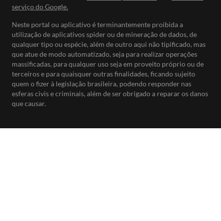
serviço do Google.
Neste portal ou aplicativo é terminantemente proibida a
utilização de aplicativos spider ou de mineração de dados, de
qualquer tipo ou espécie, além de outro aqui não tipificado, mas
que atue de modo automatizado, seja para realizar operações
massificadas, para qualquer uso seja em proveito próprio ou de
terceiros e para quaisquer outras finalidades, ficando sujeito
quem o fizer à legislação brasileira, podendo responder nas
esferas civis e criminais, além de ser obrigado a reparar os danos
que causar.