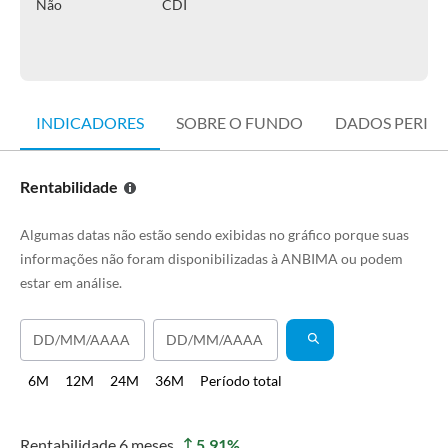
Não
CDI
INDICADORES
SOBRE O FUNDO
DADOS PERIÓ
Rentabilidade
Algumas datas não estão sendo exibidas no gráfico porque suas
informações não foram disponibilizadas à ANBIMA ou podem
estar em análise.
6M
12M
24M
36M
Período total
Rentabilidade
6 meses
5,91
%