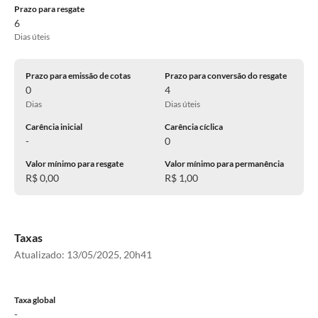
Prazo para resgate
6
Dias úteis
Prazo para emissão de cotas
Prazo para conversão do resgate
0
4
Dias
Dias úteis
Carência inicial
Carência cíclica
-
0
Valor mínimo para resgate
Valor mínimo para permanência
R$ 0,00
R$ 1,00
Taxas
Atualizado:
13/05/2025, 20h41
Taxa global
-