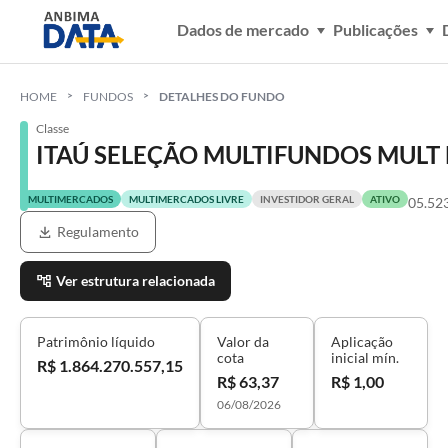
Dados de mercado
Publicações
HOME
FUNDOS
DETALHES DO FUNDO
Classe
ITAÚ SELEÇÃO MULTIFUNDOS MULT F
MULTIMERCADOS
MULTIMERCADOS LIVRE
INVESTIDOR GERAL
ATIVO
05.52
Regulamento
Ver estrutura relacionada
Patrimônio líquido
Valor da
Aplicação
cota
inicial mín.
R$ 1.864.270.557,15
R$ 63,37
R$ 1,00
06/08/2026