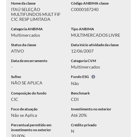
Nome da classe
Código ANBIMA classe
ITAÚ SELEÇÃO
C0000187240
MULTIFUNDOS MULT FIF
CIC RESP LIMITADA
Categoria ANBIMA
Tipo ANBIMA
Multimercados
MULTIMERCADOS LIVRE
Status da classe
Data inicio atividade da classe
ATIVO
12/06/2007
Data de encerramento
Categoria CVM
-
Multimercados
Sufixo
Fundo ESG
NÃO SE APLICA
Não
Composição do fundo
Benchmark
CIC
CDI
Foco de atuação
Investimento no exterior
Não se Aplica
Até 20%
Percentual permitido em
Crédito privado
investimento no exterior
N
20.00%