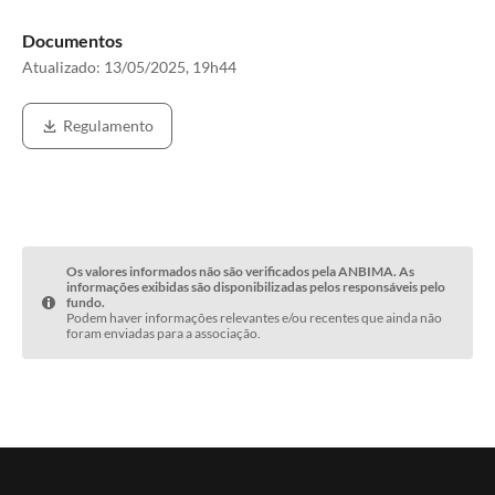
Documentos
Atualizado:
13/05/2025, 19h44
Regulamento
Os valores informados não são verificados pela ANBIMA. As
informações exibidas são disponibilizadas pelos responsáveis pelo
fundo.
Podem haver informações relevantes e/ou recentes que ainda não
foram enviadas para a associação.