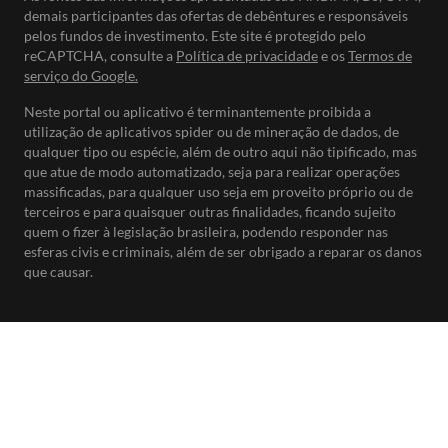
demais participantes das ofertas de debêntures e responsáveis
pelos fundos de investimento. Este site é protegido pelo
reCAPTCHA, consulte a
Política de privacidade
e os
Termos de
serviço do Google.
Neste portal ou aplicativo é terminantemente proibida a
utilização de aplicativos spider ou de mineração de dados, de
qualquer tipo ou espécie, além de outro aqui não tipificado, mas
que atue de modo automatizado, seja para realizar operações
massificadas, para qualquer uso seja em proveito próprio ou de
terceiros e para quaisquer outras finalidades, ficando sujeito
quem o fizer à legislação brasileira, podendo responder nas
esferas civis e criminais, além de ser obrigado a reparar os danos
que causar.