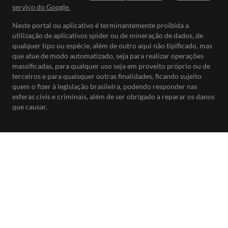
serviço do Google.
Neste portal ou aplicativo é terminantemente proibida a
utilização de aplicativos spider ou de mineração de dados, de
qualquer tipo ou espécie, além de outro aqui não tipificado, mas
que atue de modo automatizado, seja para realizar operações
massificadas, para qualquer uso seja em proveito próprio ou de
terceiros e para quaisquer outras finalidades, ficando sujeito
quem o fizer à legislação brasileira, podendo responder nas
esferas civis e criminais, além de ser obrigado a reparar os danos
que causar.