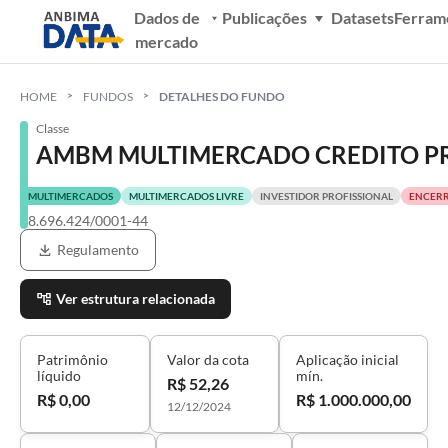
Dados de
Publicações
Datasets
Ferram
mercado
HOME
FUNDOS
DETALHES DO FUNDO
Classe
AMBM MULTIMERCADO CREDITO PR
MULTIMERCADOS
MULTIMERCADOS LIVRE
INVESTIDOR PROFISSIONAL
ENCER
08.696.424/0001-44
Regulamento
Ver estrutura relacionada
Patrimônio
Valor da cota
Aplicação inicial
líquido
mín.
R$ 52,26
R$ 0,00
R$ 1.000.000,00
12/12/2024