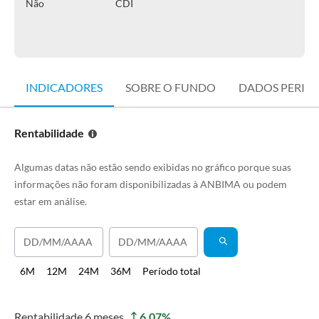
Não
CDI
INDICADORES
SOBRE O FUNDO
DADOS PERIÓ
Rentabilidade
Algumas datas não estão sendo exibidas no gráfico porque suas
informações não foram disponibilizadas à ANBIMA ou podem
estar em análise.
6M
12M
24M
36M
Período total
Rentabilidade
6 meses
6,07
%