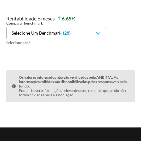
Rentabilidade
6 meses
6,65
%
Comparar benchmark
Selecione Um Benchmark
(
28
)
Selecione até 3
Os valores informados não são verificados pela ANBIMA. As
informações exibidas são disponibilizadas pelos responsáveis pelo
fundo.
Podem haver informações relevantes e/ou recentes que ainda não
foram enviadas para a associação.