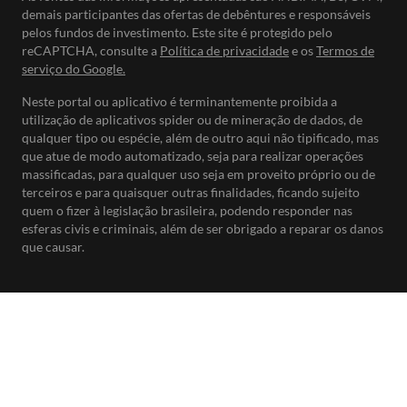
demais participantes das ofertas de debêntures e responsáveis
pelos fundos de investimento. Este site é protegido pelo
reCAPTCHA, consulte a
Política de privacidade
e os
Termos de
serviço do Google.
Neste portal ou aplicativo é terminantemente proibida a
utilização de aplicativos spider ou de mineração de dados, de
qualquer tipo ou espécie, além de outro aqui não tipificado, mas
que atue de modo automatizado, seja para realizar operações
massificadas, para qualquer uso seja em proveito próprio ou de
terceiros e para quaisquer outras finalidades, ficando sujeito
quem o fizer à legislação brasileira, podendo responder nas
esferas civis e criminais, além de ser obrigado a reparar os danos
que causar.