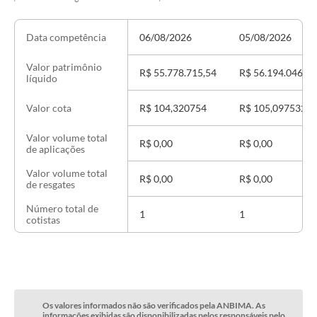
06/08/2026
05/08/2026
Data competência
Valor patrimônio
R$ 55.778.715,54
R$ 56.194.046,77
líquido
R$ 104,320754
R$ 105,097532
Valor cota
Valor volume total
R$ 0,00
R$ 0,00
de aplicações
Valor volume total
R$ 0,00
R$ 0,00
de resgates
Número total de
1
1
cotistas
Os valores informados não são verificados pela ANBIMA. As
informações exibidas são disponibilizadas pelos responsáveis pelo