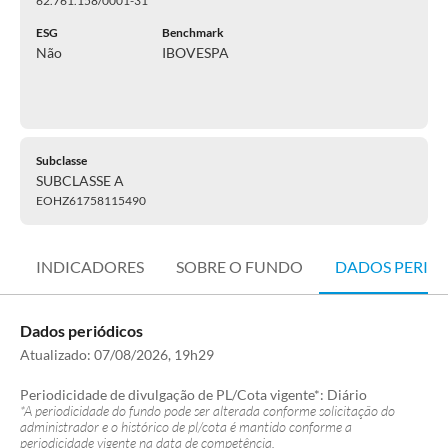
62.761.158/0001-31
ESG
Benchmark
Não
IBOVESPA
Subclasse
SUBCLASSE A
EOHZ61758115490
INDICADORES
SOBRE O FUNDO
DADOS PERIÓ
Dados periódicos
Atualizado:
07/08/2026, 19h29
Periodicidade de divulgação de PL/Cota vigente*:
Diário
*A periodicidade do fundo pode ser alterada conforme solicitação do
administrador e o histórico de pl/cota é mantido conforme a
periodicidade vigente na data de competência.