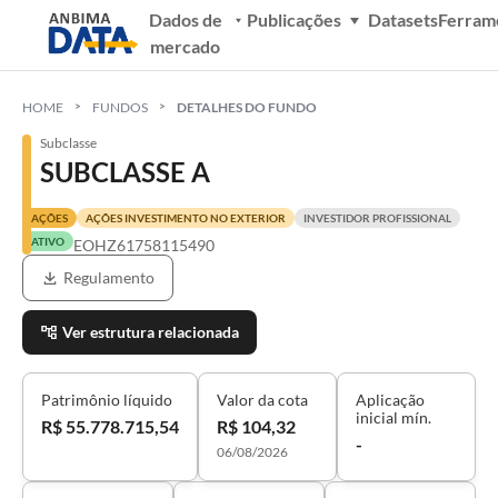
Dados de
Publicações
Datasets
Ferram
mercado
HOME
FUNDOS
DETALHES DO FUNDO
Subclasse
SUBCLASSE A
AÇÕES
AÇÕES INVESTIMENTO NO EXTERIOR
INVESTIDOR PROFISSIONAL
ATIVO
EOHZ61758115490
Regulamento
Ver estrutura relacionada
Patrimônio líquido
Valor da cota
Aplicação
inicial mín.
R$ 55.778.715,54
R$ 104,32
-
06/08/2026