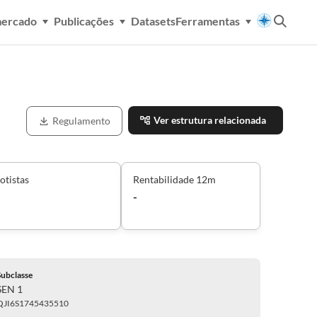
mercado
Publicações
Datasets
Ferramentas
Ver estrutura relacionada
Regulamento
otistas
Rentabilidade 12m
-
Subclasse
SEN 1
QJI6S1745435510