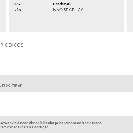
ESG
Benchmark
Não
NÃO SE APLICA
ERIÓDICOS
 FIDC, FIP e FII.
ções exibidas são disponibilizadas pelos responsáveis pelo fundo.
ram enviadas para a associação.