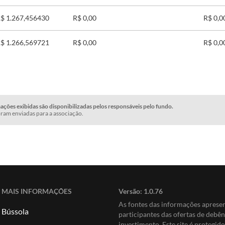
$ 1.267,456430
R$ 0,00
R$ 0,0
$ 1.266,569721
R$ 0,00
R$ 0,0
ções exibidas são disponibilizadas pelos responsáveis pelo fundo.
ram enviadas para a associação.
MAIS INFORMAÇÕES
Versão:
1.0.76
As fontes das informações apres
Bússola
participantes das ofertas de debê
investimento. Este site é protegi