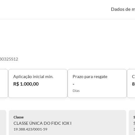
Dados de 
30325S12
Aplicação inicial mín.
Prazo para resgate
C
R$ 1.000,00
-
8
Dias
Classe
CLASSE ÚNICA DO FIDC IOX I
19.388.423/0001-59