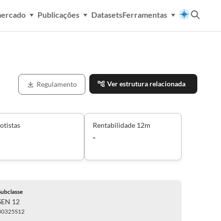
mercado
Publicações
Datasets
Ferramentas
Ver estrutura relacionada
Regulamento
otistas
Rentabilidade 12m
-
Subclasse
SEN 12
30325S12