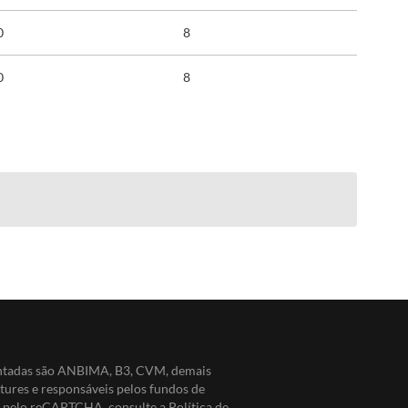
0
8
0
8
entadas são ANBIMA, B3, CVM, demais
ntures e responsáveis pelos fundos de
do pelo reCAPTCHA, consulte a
Política de