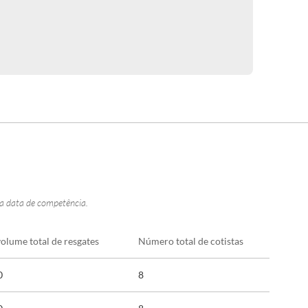
na data de competência.
volume total de resgates
Número total de cotistas
0
8