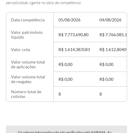
periodicidade vigente na data de competência.
05/08/2026
04/08/2026
Data competência
Valor patrimônio
R$ 7.773.690,80
R$ 7.766.085,13
líquido
R$ 1.614,383583
R$ 1.612,804093
Valor cota
Valor volume total
R$ 0,00
R$ 0,00
de aplicações
Valor volume total
R$ 0,00
R$ 0,00
de resgates
Número total de
8
8
cotistas
Os valores informados não são verificados pela ANBIMA. As