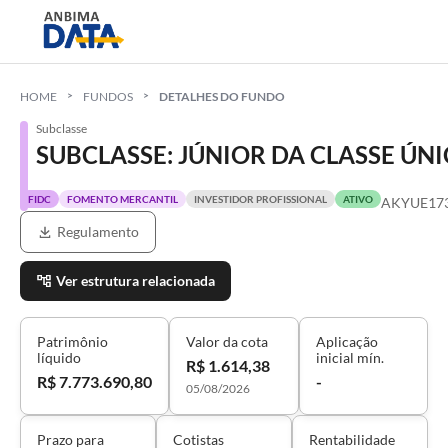
HOME
FUNDOS
DETALHES DO FUNDO
Subclasse
SUBCLASSE: JÚNIOR DA CLASSE ÚN
FIDC
FOMENTO MERCANTIL
INVESTIDOR PROFISSIONAL
ATIVO
AKYUE17
Regulamento
Ver estrutura relacionada
Patrimônio
Valor da cota
Aplicação
líquido
inicial mín.
R$ 1.614,38
R$ 7.773.690,80
-
05/08/2026
Prazo para
Cotistas
Rentabilidade