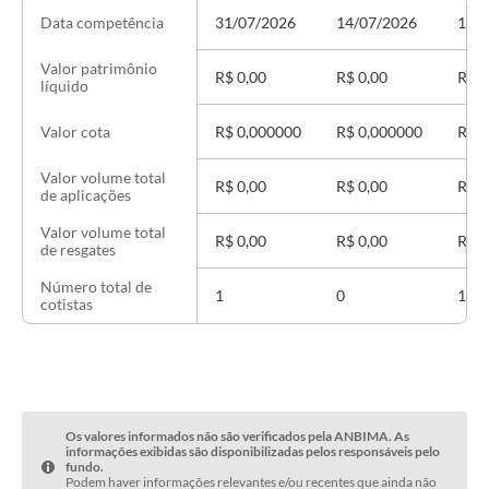
31/07/2026
14/07/2026
13/
Data competência
Valor patrimônio
R$ 0,00
R$ 0,00
R$ 0
líquido
R$ 0,000000
R$ 0,000000
R$ 0
Valor cota
Valor volume total
R$ 0,00
R$ 0,00
R$ 0
de aplicações
Valor volume total
R$ 0,00
R$ 0,00
R$ 0
de resgates
Número total de
1
0
1
cotistas
Os valores informados não são verificados pela ANBIMA. As
informações exibidas são disponibilizadas pelos responsáveis pelo
fundo.
Podem haver informações relevantes e/ou recentes que ainda não