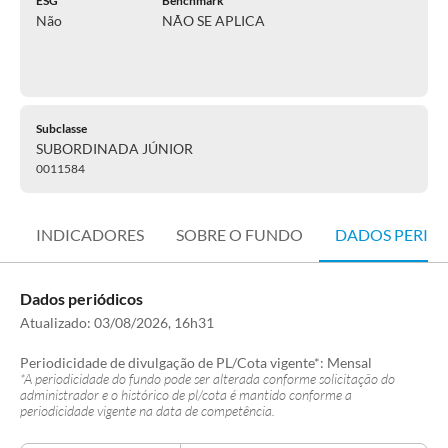
ESG
Benchmark
Não
NÃO SE APLICA
Subclasse
SUBORDINADA JÚNIOR
0011584
INDICADORES
SOBRE O FUNDO
DADOS PERIÓ
Dados periódicos
Atualizado:
03/08/2026, 16h31
Periodicidade de divulgação de PL/Cota vigente*:
Mensal
*A periodicidade do fundo pode ser alterada conforme solicitação do
administrador e o histórico de pl/cota é mantido conforme a
periodicidade vigente na data de competência.