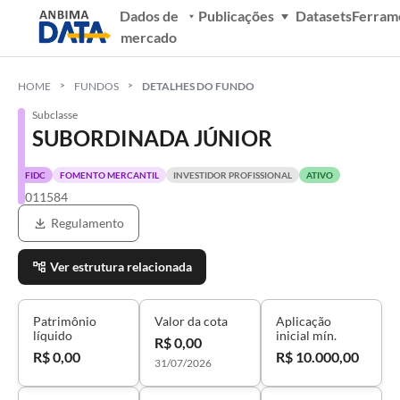
Dados de
Publicações
Datasets
Ferram
mercado
HOME
FUNDOS
DETALHES DO FUNDO
Subclasse
SUBORDINADA JÚNIOR
FIDC
FOMENTO MERCANTIL
INVESTIDOR PROFISSIONAL
ATIVO
0011584
Regulamento
Ver estrutura relacionada
Patrimônio
Valor da cota
Aplicação
líquido
inicial mín.
R$ 0,00
R$ 0,00
R$ 10.000,00
31/07/2026