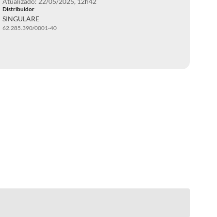
Atualizado: 22/05/2025, 12h42
Distribuidor
SINGULARE
62.285.390/0001-40