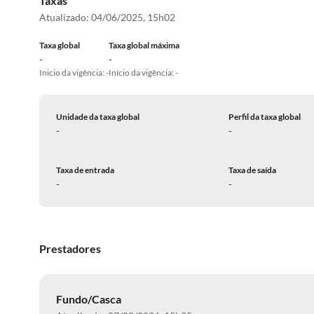
Taxas
Atualizado:
04/06/2025, 15h02
Taxa global
Taxa global máxima
-
-
Inicio da vigência: -
Início da vigência: -
Unidade da taxa global
Perfil da taxa global
-
-
Taxa de entrada
Taxa de saída
-
-
Prestadores
Fundo/Casca