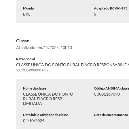
Moeda
Adaptado RCVM-175
BRL
S
Classe
Atualizado:
06/11/2025, 10h13
Razão social
CLASSE ÚNICA DO PONTO RURAL FIAGRO RESPONSABILID
57.131.490/0001-82
Nome da classe
Código ANBIMA class
CLASSE ÚNICA DO PONTO
C0001167090
RURAL FIAGRO RESP
LIMITADA
Data inicio atividade da classe
Data de encerramento
04/10/2024
-