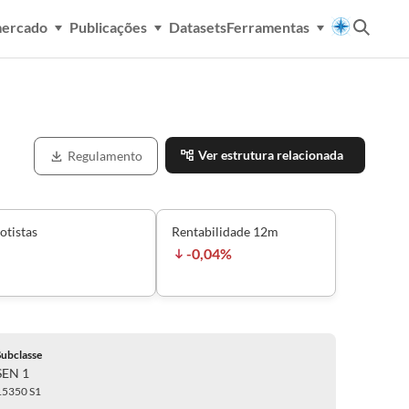
mercado
Publicações
Datasets
Ferramentas
Ver estrutura relacionada
Regulamento
otistas
Rentabilidade 12m
-0,04%
Subclasse
SEN 1
15350 S1