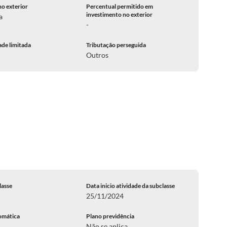
no exterior
Percentual permitido em
investimento no exterior
a
-
ade limitada
Tributação perseguida
Outros
lasse
Data inicio atividade da subclasse
25/11/2024
omática
Plano previdência
Não se aplica