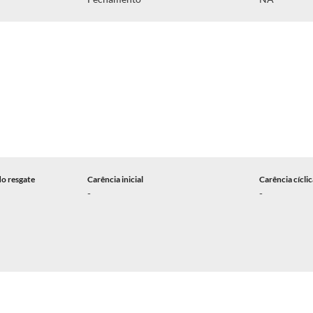
do resgate
Carência inicial
Carência cícli
-
-