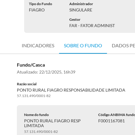
Tipo do Fundo
Administrador
FIAGRO
SINGULARE
Gestor
FAR - FATOR ADMINIST
INDICADORES
SOBRE O FUNDO
DADOS P
Fundo/Casca
Atualizado:
22/12/2025, 16h39
Razão social
PONTO RURAL FIAGRO RESPONSABILIDADE LIMITADA
57.131.490/0001-82
Nome do fundo
Código ANBIMA fund
PONTO RURAL FIAGRO RESP
F0001167081
LIMITADA
57.131.490/0001-82