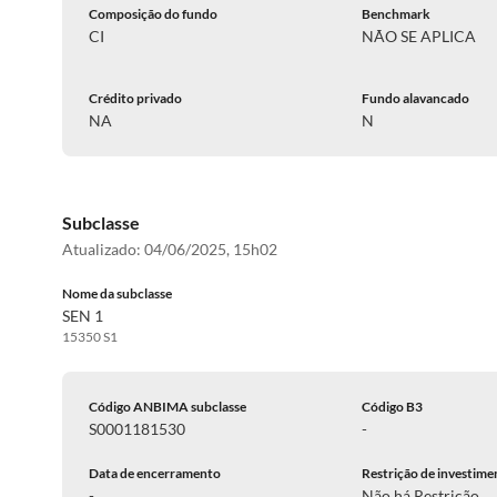
Composição do fundo
Benchmark
CI
NÃO SE APLICA
Crédito privado
Fundo alavancado
NA
N
Subclasse
Atualizado:
04/06/2025, 15h02
Nome da subclasse
SEN 1
15350 S1
Código ANBIMA subclasse
Código B3
S0001181530
-
Data de encerramento
Restrição de investime
-
Não há Restrição