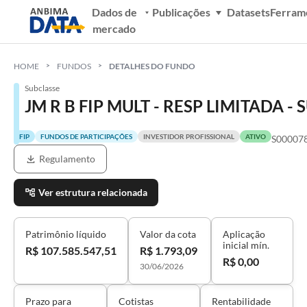
Dados de
Publicações
Datasets
Ferram
mercado
HOME
FUNDOS
DETALHES DO FUNDO
Subclasse
JM R B FIP MULT - RESP LIMITADA -
FIP
FUNDOS DE PARTICIPAÇÕES
INVESTIDOR PROFISSIONAL
ATIVO
S00007
Regulamento
Ver estrutura relacionada
Patrimônio líquido
Valor da cota
Aplicação
inicial mín.
R$ 107.585.547,51
R$ 1.793,09
R$ 0,00
30/06/2026
Prazo para
Cotistas
Rentabilidade