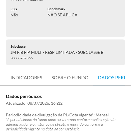
ESG
Benchmark
Não
NÃO SE APLICA
Subclasse
JM R B FIP MULT - RESP LIMITADA - SUBCLASSE B
S0000782866
INDICADORES
SOBRE O FUNDO
DADOS PERIÓ
Dados periódicos
Atualizado:
08/07/2026, 16h12
Periodicidade de divulgação de PL/Cota vigente*:
Mensal
*A periodicidade do fundo pode ser alterada conforme solicitação do
administrador e o histórico de pl/cota é mantido conforme a
periodicidade vigente na data de competência.