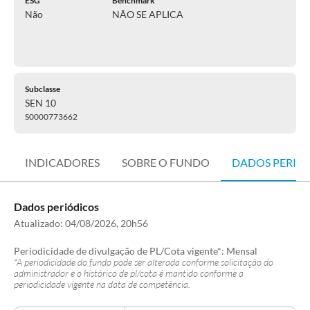
ESG
Benchmark
Não
NÃO SE APLICA
Subclasse
SEN 10
S0000773662
INDICADORES
SOBRE O FUNDO
DADOS PERIÓ
Dados periódicos
Atualizado:
04/08/2026, 20h56
Periodicidade de divulgação de PL/Cota vigente*:
Mensal
*A periodicidade do fundo pode ser alterada conforme solicitação do
administrador e o histórico de pl/cota é mantido conforme a
periodicidade vigente na data de competência.