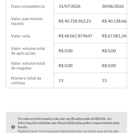
31/07/2026
30/06/2026
Data competência
Valor patrimônio
R$ 40.728.962,23
R$ 40.138.664,3
líquido
R$ 68.067,874647
R$ 67.081,3451
Valor cota
Valor volume total
R$ 0,00
R$ 0,00
de aplicações
Valor volume total
R$ 0,00
R$ 0,00
de resgates
Número total de
13
13
cotistas
Os valores informados não são verificados pela ANBIMA. As
informações exibidas são disponibilizadas pelos responsáveis pelo
fundo.
Podem haver informações relevantes e/ou recentes que ainda não