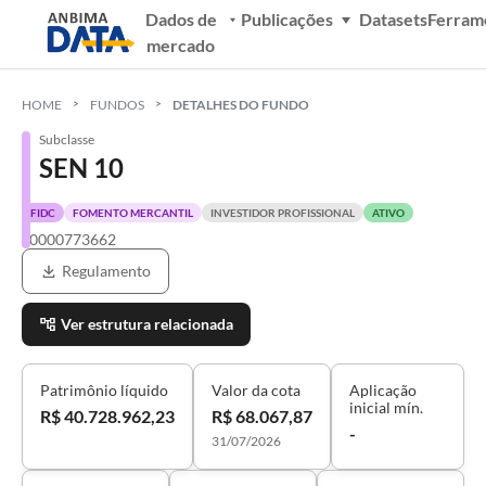
Dados de
Publicações
Datasets
Ferram
mercado
HOME
FUNDOS
DETALHES DO FUNDO
Subclasse
SEN 10
FIDC
FOMENTO MERCANTIL
INVESTIDOR PROFISSIONAL
ATIVO
S0000773662
Regulamento
Ver estrutura relacionada
Patrimônio líquido
Valor da cota
Aplicação
inicial mín.
R$ 40.728.962,23
R$ 68.067,87
-
31/07/2026