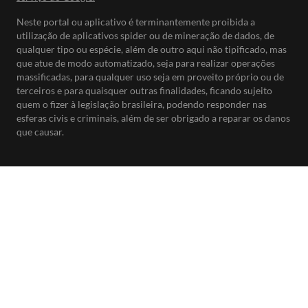
Neste portal ou aplicativo é terminantemente proibida a
utilização de aplicativos spider ou de mineração de dados, de
qualquer tipo ou espécie, além de outro aqui não tipificado, mas
que atue de modo automatizado, seja para realizar operações
massificadas, para qualquer uso seja em proveito próprio ou de
terceiros e para quaisquer outras finalidades, ficando sujeito
quem o fizer à legislação brasileira, podendo responder nas
esferas civis e criminais, além de ser obrigado a reparar os danos
que causar.