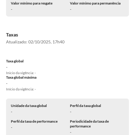
Valor mínimo para resgate
Valor mínimo para permanência
-
-
Taxas
Atualizado:
02/10/2025, 17h40
Taxa global
-
Inicio da vigência: -
Taxa global máxima
-
Início da vigência: -
Unidade da taxa global
Perfil da taxa global
-
-
Perfil da taxa de performance
Periodicidade da taxa de
performance
-
-