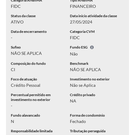
Categoria ANBIMA
Tipo ANBIMA
FIDC
FINANCEIRO
Status da classe
Data inicio atividade da classe
ATIVO
27/05/2024
Data de encerramento
Categoria CVM
-
FIDC
Sufixo
Fundo ESG
NÃO SE APLICA
Não
Composição do fundo
Benchmark
CI
NÃO SE APLICA
Foco de atuação
Investimento no exterior
Crédito Pessoal
Não se Aplica
Percentual permitido em
Crédito privado
investimento no exterior
NA
-
Fundo alavancado
Forma de condomínio
N
Fechado
Responsabilidade limitada
Tributação perseguida