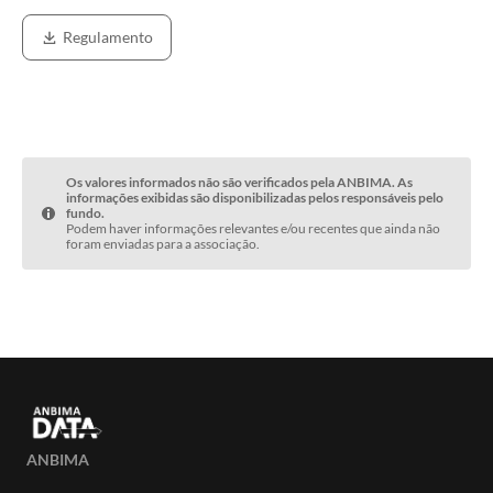
Regulamento
Os valores informados não são verificados pela ANBIMA. As
informações exibidas são disponibilizadas pelos responsáveis pelo
fundo.
Podem haver informações relevantes e/ou recentes que ainda não
foram enviadas para a associação.
ANBIMA