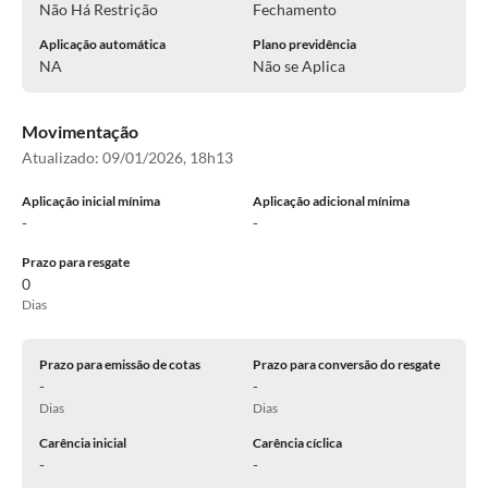
Não Há Restrição
Fechamento
Aplicação automática
Plano previdência
NA
Não se Aplica
Movimentação
Atualizado:
09/01/2026, 18h13
Aplicação inicial mínima
Aplicação adicional mínima
-
-
Prazo para resgate
0
Dias
Prazo para emissão de cotas
Prazo para conversão do resgate
-
-
Dias
Dias
Carência inicial
Carência cíclica
-
-