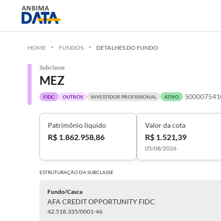
HOME
FUNDOS
DETALHES DO FUNDO
Subclasse
MEZ
S00007541
FIDC
OUTROS
INVESTIDOR PROFISSIONAL
ATIVO
Patrimônio líquido
Valor da cota
R$ 1.862.958,86
R$ 1.521,39
05/08/2026
ESTRUTURAÇÃO DA
SUBCLASSE
Fundo/Casca
AFA CREDIT OPPORTUNITY FIDC
42.518.335/0001-46