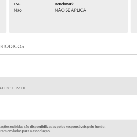
ESG
Benchmark
Não
NÃO SE APLICA
ERIÓDICOS
 FIDC, FIP e FII.
ções exibidas são disponibilizadas pelos responsáveis pelo fundo.
ram enviadas para a associação.