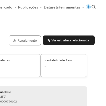
mercado
Publicações
Datasets
Ferramentas
Ver estrutura relacionada
Regulamento
otistas
Rentabilidade 12m
-
Subclasse
MEZ
S0000754102