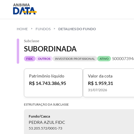
HOME
FUNDOS
DETALHES DO FUNDO
Subclasse
SUBORDINADA
S00007394
FIDC
OUTROS
INVESTIDOR PROFISSIONAL
ATIVO
Patrimônio líquido
Valor da cota
R$ 14.743.386,95
R$ 1.959,31
31/07/2026
ESTRUTURAÇÃO DA
SUBCLASSE
Fundo/Casca
PEDRA AZUL FIDC
53.205.572/0001-73