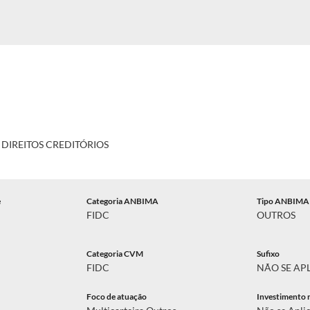
DIREITOS CREDITÓRIOS
e
Categoria ANBIMA
Tipo ANBIMA
FIDC
OUTROS
Categoria CVM
Sufixo
FIDC
NÃO SE AP
Foco de atuação
Investimento 