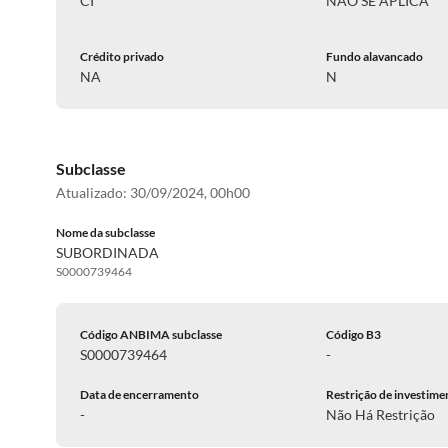
CI
NÃO SE APLICA
Crédito privado
Fundo alavancado
NA
N
Subclasse
Atualizado:
30/09/2024, 00h00
Nome da subclasse
SUBORDINADA
S0000739464
Código ANBIMA subclasse
Código B3
S0000739464
-
Data de encerramento
Restrição de investime
-
Não Há Restrição