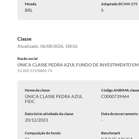
Moeda
Adaptado RCVM-175
BRL
S
Classe
Atualizado:
06/08/2026, 10h56
Razão social
ÚNICA CLASSE PEDRA AZUL FUNDO DE INVESTIMENTO EM 
53.205.572/0001-73
Nome da classe
Código ANBIMA class
ÚNICA CLASSE PEDRA AZUL
C0000739464
FIDC
Data inicio atividade da classe
Data de encerramento
20/12/2023
-
Composição do fundo
Benchmark