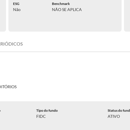
ESG
Benchmark
Não
NÃO SE APLICA
ERIÓDICOS
DITÓRIOS
o
Tipo do fundo
Status do fun
FIDC
ATIVO