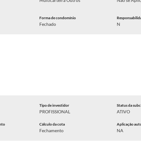
Multicarteira Outros
Não se Apli
Forma de condomínio
Responsabilid
Fechado
N
Tipo de investidor
Status da subc
PROFISSIONAL
ATIVO
nto
Cálculo da cota
Aplicação aut
Fechamento
NA