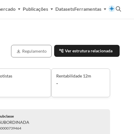
mercado
Publicações
Datasets
Ferramentas
Ver estrutura relacionada
Regulamento
otistas
Rentabilidade 12m
-
Subclasse
SUBORDINADA
S0000739464