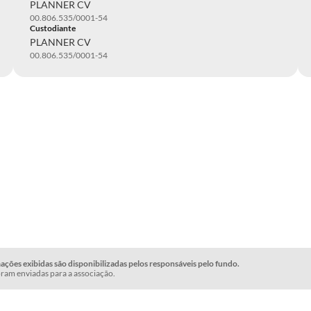
PLANNER CV
00.806.535/0001-54
Custodiante
PLANNER CV
00.806.535/0001-54
ções exibidas são disponibilizadas pelos responsáveis pelo fundo.
ram enviadas para a associação.