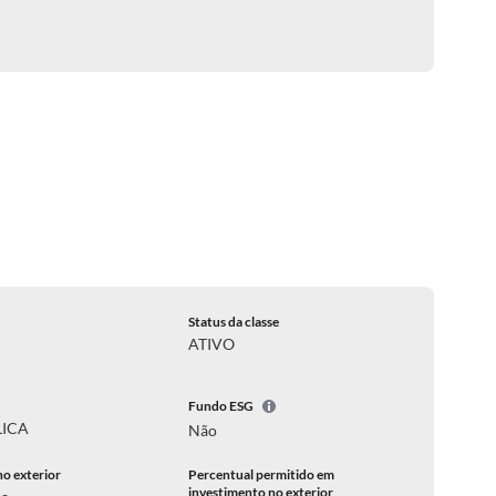
Status da classe
ATIVO
Fundo ESG
LICA
Não
no exterior
Percentual permitido em
investimento no exterior