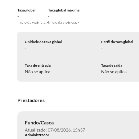
Taxa global
Taxa global máxima
-
-
Inicio da vigência: -
Início da vigência: -
Unidade da taxa global
Perfil da taxa global
-
-
Taxa de entrada
Taxa de saída
Não se aplica
Não se aplica
Prestadores
Fundo/Casca
Atualizado: 07/08/2026, 15h37
Administrador