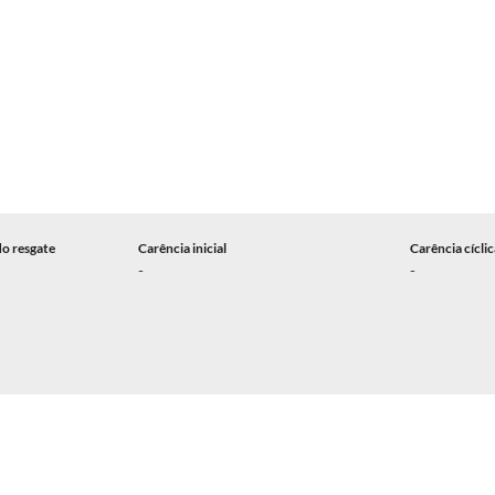
do resgate
Carência inicial
Carência cícli
-
-