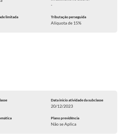
ca
-
ade limitada
Tributação perseguida
Alíquota de 15%
lasse
Data inicio atividade da subclasse
20/12/2023
omática
Plano previdência
Não se Aplica