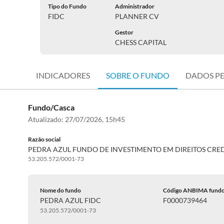
Tipo do Fundo
Administrador
FIDC
PLANNER CV
Gestor
CHESS CAPITAL
INDICADORES
SOBRE O FUNDO
DADOS P
Fundo/Casca
Atualizado:
27/07/2026, 15h45
Razão social
PEDRA AZUL FUNDO DE INVESTIMENTO EM DIREITOS CRE
53.205.572/0001-73
Nome do fundo
Código ANBIMA fund
PEDRA AZUL FIDC
F0000739464
53.205.572/0001-73