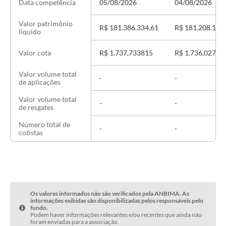
05/08/2026
04/08/2026
Data competência
Valor patrimônio
R$ 181.386.334,61
R$ 181.208.189
líquido
R$ 1.737,733815
R$ 1.736,02713
Valor cota
Valor volume total
-
-
de aplicações
Valor volume total
-
-
de resgates
Número total de
-
-
cotistas
Os valores informados não são verificados pela ANBIMA. As
informações exibidas são disponibilizadas pelos responsáveis pelo
fundo.
Podem haver informações relevantes e/ou recentes que ainda não
foram enviadas para a associação.