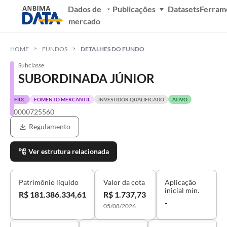
Dados de
Publicações
Datasets
Ferram
mercado
HOME
FUNDOS
DETALHES DO FUNDO
Subclasse
SUBORDINADA JÚNIOR
FIDC
FOMENTO MERCANTIL
INVESTIDOR QUALIFICADO
ATIVO
S0000725560
Regulamento
Ver estrutura relacionada
Patrimônio líquido
Valor da cota
Aplicação
inicial mín.
R$ 181.386.334,61
R$ 1.737,73
-
05/08/2026