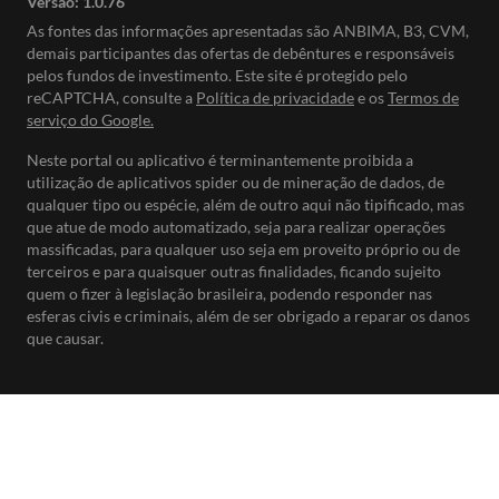
Versão:
1.0.76
As fontes das informações apresentadas são ANBIMA, B3, CVM,
demais participantes das ofertas de debêntures e responsáveis
pelos fundos de investimento. Este site é protegido pelo
reCAPTCHA, consulte a
Política de privacidade
e os
Termos de
serviço do Google.
Neste portal ou aplicativo é terminantemente proibida a
utilização de aplicativos spider ou de mineração de dados, de
qualquer tipo ou espécie, além de outro aqui não tipificado, mas
que atue de modo automatizado, seja para realizar operações
massificadas, para qualquer uso seja em proveito próprio ou de
terceiros e para quaisquer outras finalidades, ficando sujeito
quem o fizer à legislação brasileira, podendo responder nas
esferas civis e criminais, além de ser obrigado a reparar os danos
que causar.