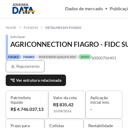
Dados de mercado
Publicaç
HOME
FUNDOS
DETALHES DO FUNDO
Subclasse
AGRICONNECTION FIAGRO - FIDC 
FIAGRO
FIAGRO
INVESTIDOR QUALIFICADO
ATIVO
S0000706401
Regulamento
Ver estrutura relacionada
Patrimônio
Valor da cota
Aplicação
líquido
inicial mín.
R$ 835,42
R$ 4.746.037,13
-
10/08/2026
Prazo para
Cotistas
Rentabilidade